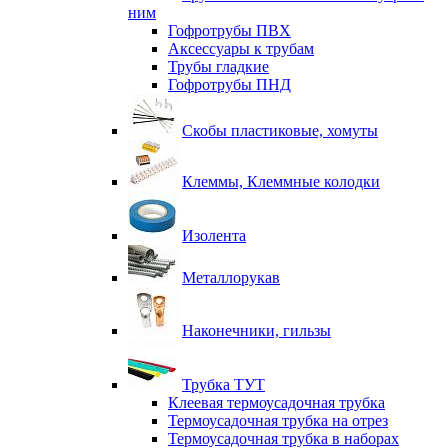
ним
Гофротрубы ПВХ
Аксессуары к трубам
Трубы гладкие
Гофротрубы ПНД
Скобы пластиковые, хомуты
Клеммы, Клеммные колодки
Изолента
Металлорукав
Наконечники, гильзы
Трубка ТУТ
Клеевая термоусадочная трубка
Термоусадочная трубка на отрез
Термоусадочная трубка в наборах