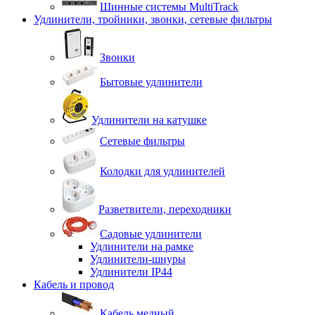
Шинные системы MultiTrack
Удлинители, тройники, звонки, сетевые фильтры
Звонки
Бытовые удлинители
Удлинители на катушке
Сетевые фильтры
Колодки для удлинителей
Разветвители, переходники
Садовые удлинители
Удлинители на рамке
Удлинители-шнуры
Удлинители IP44
Кабель и провод
Кабель медный