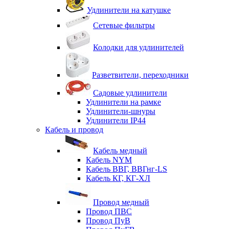
Удлинители на катушке
Сетевые фильтры
Колодки для удлинителей
Разветвители, переходники
Садовые удлинители
Удлинители на рамке
Удлинители-шнуры
Удлинители IP44
Кабель и провод
Кабель медный
Кабель NYM
Кабель ВВГ, ВВГнг-LS
Кабель КГ, КГ-ХЛ
Провод медный
Провод ПВС
Провод ПуВ