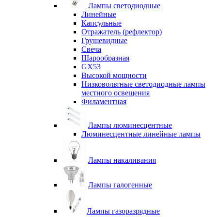
Лампы светодиодные
Линейные
Капсульные
Отражатель (рефлектор)
Грушевидные
Свеча
Шарообразная
GX53
Высокой мощности
Низковольтные светодиодные лампы
местного освещения
Филаментная
Лампы люминесцентные
Люминесцентные линейные лампы
Лампы накаливания
Лампы галогенные
Лампы газоразрядные