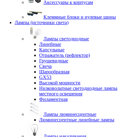
Аксессуары к корпусам
Клеммные блоки и нулевые шины
Лампы (источники света)
Лампы светодиодные
Линейные
Капсульные
Отражатель (рефлектор)
Грушевидные
Свеча
Шарообразная
GX53
Высокой мощности
Низковольтные светодиодные лампы
местного освещения
Филаментная
Лампы люминесцентные
Люминесцентные линейные лампы
Лампы накаливания