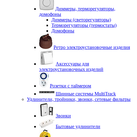
Диммеры, терморегуляторы,
домофоны
Диммеры (светорегуляторы)
Терморегуляторы (термостаты)
Домофоны
Ретро электроустановочные изделия
Аксессуары для
электроустановочных изделий
Розетки с таймером
Шинные системы MultiTrack
Удлинители, тройники, звонки, сетевые фильтры
Звонки
Бытовые удлинители