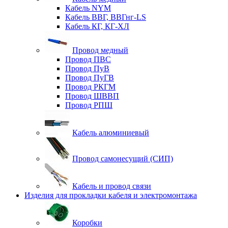
Кабель NYM
Кабель ВВГ, ВВГнг-LS
Кабель КГ, КГ-ХЛ
Провод медный
Провод ПВС
Провод ПуВ
Провод ПуГВ
Провод РКГМ
Провод ШВВП
Провод РПШ
Кабель алюминиевый
Провод самонесущий (СИП)
Кабель и провод связи
Изделия для прокладки кабеля и электромонтажа
Коробки