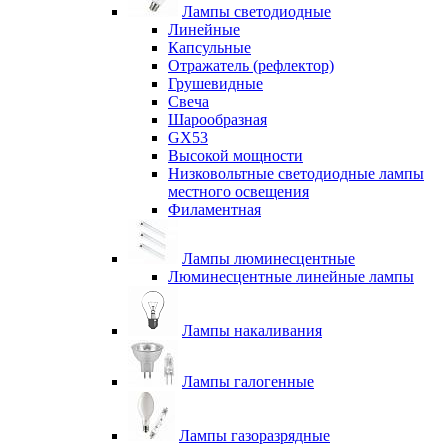
Лампы светодиодные
Линейные
Капсульные
Отражатель (рефлектор)
Грушевидные
Свеча
Шарообразная
GX53
Высокой мощности
Низковольтные светодиодные лампы
местного освещения
Филаментная
Лампы люминесцентные
Люминесцентные линейные лампы
Лампы накаливания
Лампы галогенные
Лампы газоразрядные