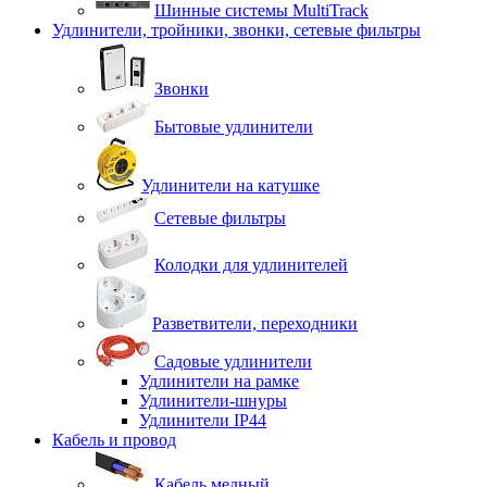
Шинные системы MultiTrack
Удлинители, тройники, звонки, сетевые фильтры
Звонки
Бытовые удлинители
Удлинители на катушке
Сетевые фильтры
Колодки для удлинителей
Разветвители, переходники
Садовые удлинители
Удлинители на рамке
Удлинители-шнуры
Удлинители IP44
Кабель и провод
Кабель медный