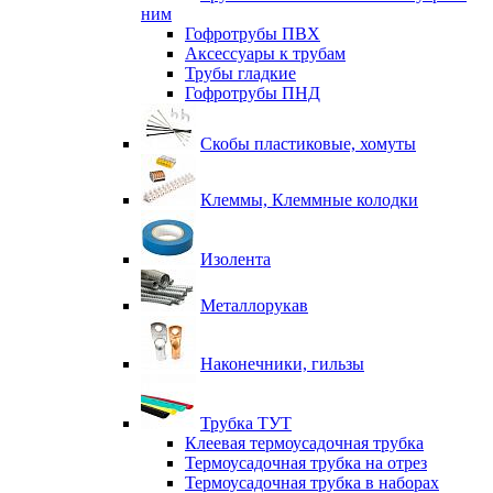
ним
Гофротрубы ПВХ
Аксессуары к трубам
Трубы гладкие
Гофротрубы ПНД
Скобы пластиковые, хомуты
Клеммы, Клеммные колодки
Изолента
Металлорукав
Наконечники, гильзы
Трубка ТУТ
Клеевая термоусадочная трубка
Термоусадочная трубка на отрез
Термоусадочная трубка в наборах