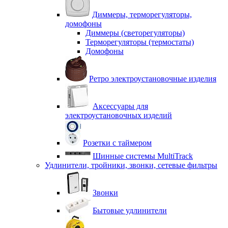
Диммеры, терморегуляторы,
домофоны
Диммеры (светорегуляторы)
Терморегуляторы (термостаты)
Домофоны
Ретро электроустановочные изделия
Аксессуары для
электроустановочных изделий
Розетки с таймером
Шинные системы MultiTrack
Удлинители, тройники, звонки, сетевые фильтры
Звонки
Бытовые удлинители