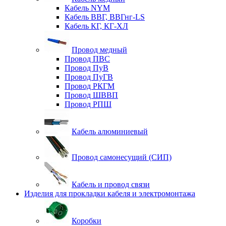
Кабель NYM
Кабель ВВГ, ВВГнг-LS
Кабель КГ, КГ-ХЛ
Провод медный
Провод ПВС
Провод ПуВ
Провод ПуГВ
Провод РКГМ
Провод ШВВП
Провод РПШ
Кабель алюминиевый
Провод самонесущий (СИП)
Кабель и провод связи
Изделия для прокладки кабеля и электромонтажа
Коробки