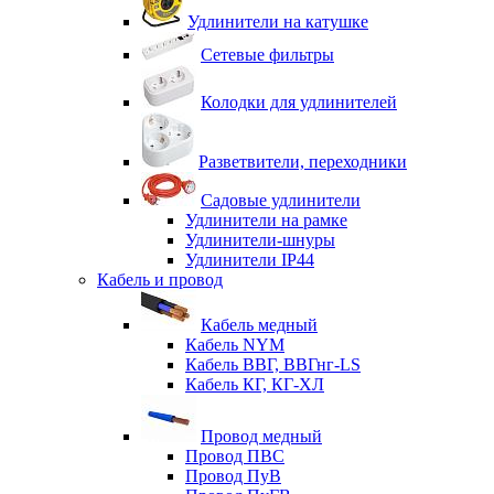
Удлинители на катушке
Сетевые фильтры
Колодки для удлинителей
Разветвители, переходники
Садовые удлинители
Удлинители на рамке
Удлинители-шнуры
Удлинители IP44
Кабель и провод
Кабель медный
Кабель NYM
Кабель ВВГ, ВВГнг-LS
Кабель КГ, КГ-ХЛ
Провод медный
Провод ПВС
Провод ПуВ