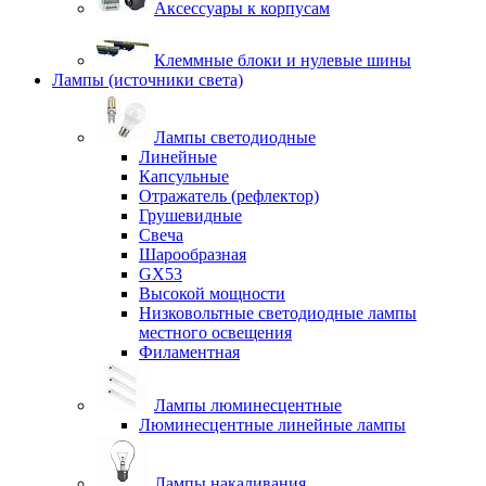
Аксессуары к корпусам
Клеммные блоки и нулевые шины
Лампы (источники света)
Лампы светодиодные
Линейные
Капсульные
Отражатель (рефлектор)
Грушевидные
Свеча
Шарообразная
GX53
Высокой мощности
Низковольтные светодиодные лампы
местного освещения
Филаментная
Лампы люминесцентные
Люминесцентные линейные лампы
Лампы накаливания