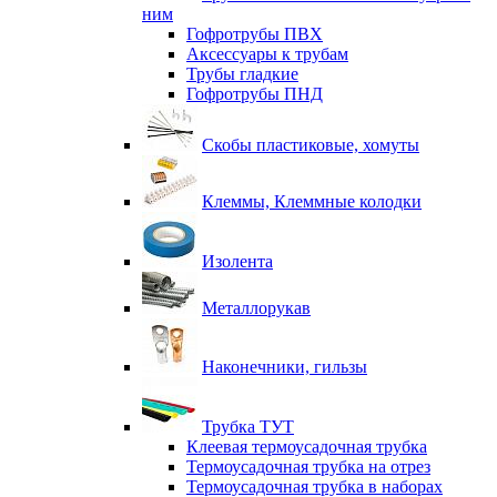
ним
Гофротрубы ПВХ
Аксессуары к трубам
Трубы гладкие
Гофротрубы ПНД
Скобы пластиковые, хомуты
Клеммы, Клеммные колодки
Изолента
Металлорукав
Наконечники, гильзы
Трубка ТУТ
Клеевая термоусадочная трубка
Термоусадочная трубка на отрез
Термоусадочная трубка в наборах