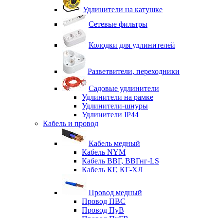
Удлинители на катушке
Сетевые фильтры
Колодки для удлинителей
Разветвители, переходники
Садовые удлинители
Удлинители на рамке
Удлинители-шнуры
Удлинители IP44
Кабель и провод
Кабель медный
Кабель NYM
Кабель ВВГ, ВВГнг-LS
Кабель КГ, КГ-ХЛ
Провод медный
Провод ПВС
Провод ПуВ