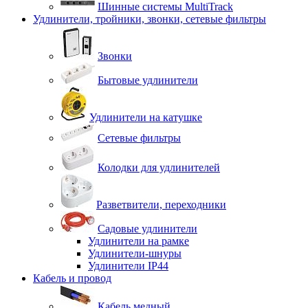
Шинные системы MultiTrack
Удлинители, тройники, звонки, сетевые фильтры
Звонки
Бытовые удлинители
Удлинители на катушке
Сетевые фильтры
Колодки для удлинителей
Разветвители, переходники
Садовые удлинители
Удлинители на рамке
Удлинители-шнуры
Удлинители IP44
Кабель и провод
Кабель медный