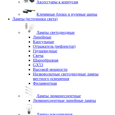
Аксессуары к корпусам
Клеммные блоки и нулевые шины
Лампы (источники света)
Лампы светодиодные
Линейные
Капсульные
Отражатель (рефлектор)
Грушевидные
Свеча
Шарообразная
GX53
Высокой мощности
Низковольтные светодиодные лампы
местного освещения
Филаментная
Лампы люминесцентные
Люминесцентные линейные лампы
Лампы накаливания