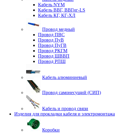
Кабель NYM
Кабель ВВГ, ВВГнг-LS
Кабель КГ, КГ-ХЛ
Провод медный
Провод ПВС
Провод ПуВ
Провод ПуГВ
Провод РКГМ
Провод ШВВП
Провод РПШ
Кабель алюминиевый
Провод самонесущий (СИП)
Кабель и провод связи
Изделия для прокладки кабеля и электромонтажа
Коробки