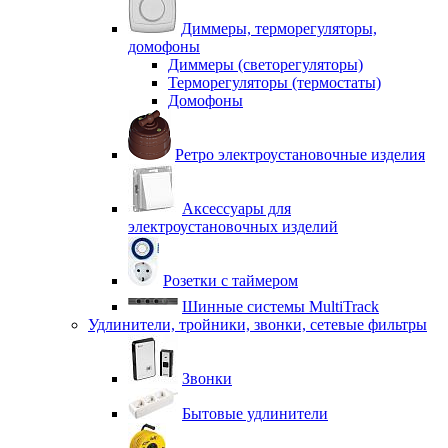
Диммеры, терморегуляторы,
домофоны
Диммеры (светорегуляторы)
Терморегуляторы (термостаты)
Домофоны
Ретро электроустановочные изделия
Аксессуары для
электроустановочных изделий
Розетки с таймером
Шинные системы MultiTrack
Удлинители, тройники, звонки, сетевые фильтры
Звонки
Бытовые удлинители