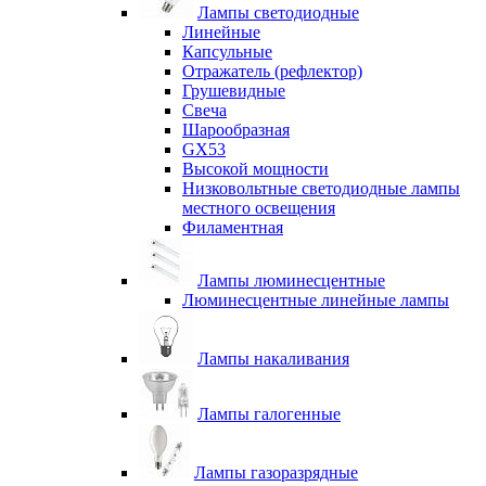
Лампы светодиодные
Линейные
Капсульные
Отражатель (рефлектор)
Грушевидные
Свеча
Шарообразная
GX53
Высокой мощности
Низковольтные светодиодные лампы
местного освещения
Филаментная
Лампы люминесцентные
Люминесцентные линейные лампы
Лампы накаливания
Лампы галогенные
Лампы газоразрядные