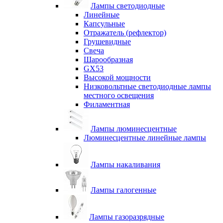
Лампы светодиодные
Линейные
Капсульные
Отражатель (рефлектор)
Грушевидные
Свеча
Шарообразная
GX53
Высокой мощности
Низковольтные светодиодные лампы
местного освещения
Филаментная
Лампы люминесцентные
Люминесцентные линейные лампы
Лампы накаливания
Лампы галогенные
Лампы газоразрядные