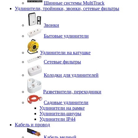
Шинные системы MultiTrack
Удлинители, тройники, звонки, сетевые фильтры
Звонки
Бытовые удлинители
Удлинители на катушке
Сетевые фильтры
Колодки для удлинителей
Разветвители, переходники
Садовые удлинители
Удлинители на рамке
Удлинители-шнуры
Удлинители IP44
Кабель и провод
Кабель медный