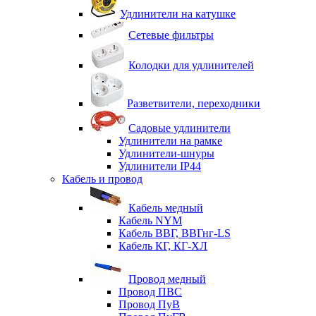
Удлинители на катушке
Сетевые фильтры
Колодки для удлинителей
Разветвители, переходники
Садовые удлинители
Удлинители на рамке
Удлинители-шнуры
Удлинители IP44
Кабель и провод
Кабель медный
Кабель NYM
Кабель ВВГ, ВВГнг-LS
Кабель КГ, КГ-ХЛ
Провод медный
Провод ПВС
Провод ПуВ