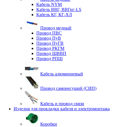
Кабель NYM
Кабель ВВГ, ВВГнг-LS
Кабель КГ, КГ-ХЛ
Провод медный
Провод ПВС
Провод ПуВ
Провод ПуГВ
Провод РКГМ
Провод ШВВП
Провод РПШ
Кабель алюминиевый
Провод самонесущий (СИП)
Кабель и провод связи
Изделия для прокладки кабеля и электромонтажа
Коробки