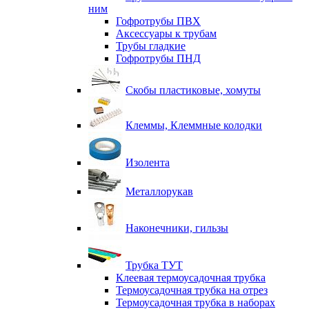
ним
Гофротрубы ПВХ
Аксессуары к трубам
Трубы гладкие
Гофротрубы ПНД
Скобы пластиковые, хомуты
Клеммы, Клеммные колодки
Изолента
Металлорукав
Наконечники, гильзы
Трубка ТУТ
Клеевая термоусадочная трубка
Термоусадочная трубка на отрез
Термоусадочная трубка в наборах