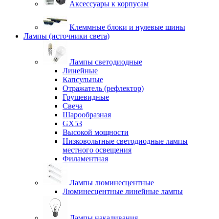
Аксессуары к корпусам
Клеммные блоки и нулевые шины
Лампы (источники света)
Лампы светодиодные
Линейные
Капсульные
Отражатель (рефлектор)
Грушевидные
Свеча
Шарообразная
GX53
Высокой мощности
Низковольтные светодиодные лампы
местного освещения
Филаментная
Лампы люминесцентные
Люминесцентные линейные лампы
Лампы накаливания