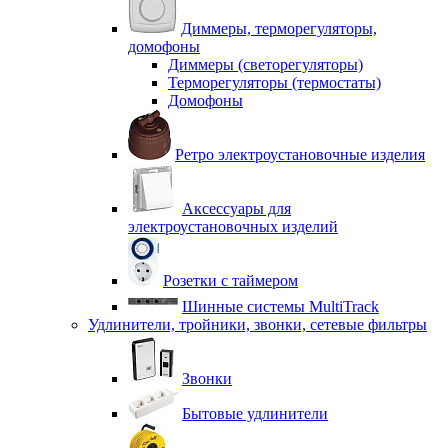
Диммеры, терморегуляторы,
домофоны
Диммеры (светорегуляторы)
Терморегуляторы (термостаты)
Домофоны
Ретро электроустановочные изделия
Аксессуары для
электроустановочных изделий
Розетки с таймером
Шинные системы MultiTrack
Удлинители, тройники, звонки, сетевые фильтры
Звонки
Бытовые удлинители