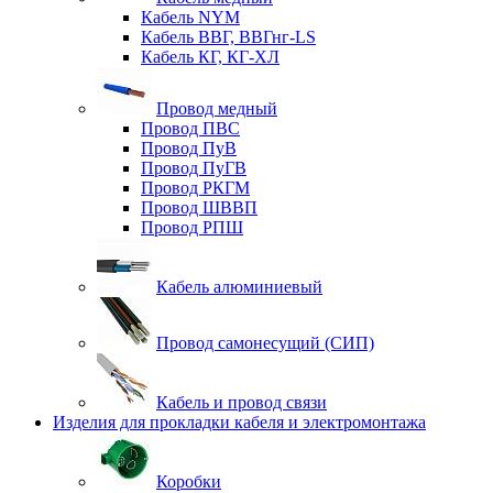
Кабель NYM
Кабель ВВГ, ВВГнг-LS
Кабель КГ, КГ-ХЛ
Провод медный
Провод ПВС
Провод ПуВ
Провод ПуГВ
Провод РКГМ
Провод ШВВП
Провод РПШ
Кабель алюминиевый
Провод самонесущий (СИП)
Кабель и провод связи
Изделия для прокладки кабеля и электромонтажа
Коробки