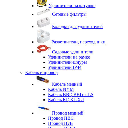
Удлинители на катушке
Сетевые фильтры
Колодки для удлинителей
Разветвители, переходники
Садовые удлинители
Удлинители на рамке
Удлинители-шнуры
Удлинители IP44
Кабель и провод
Кабель медный
Кабель NYM
Кабель ВВГ, ВВГнг-LS
Кабель КГ, КГ-ХЛ
Провод медный
Провод ПВС
Провод ПуВ