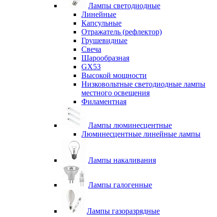
Лампы светодиодные
Линейные
Капсульные
Отражатель (рефлектор)
Грушевидные
Свеча
Шарообразная
GX53
Высокой мощности
Низковольтные светодиодные лампы
местного освещения
Филаментная
Лампы люминесцентные
Люминесцентные линейные лампы
Лампы накаливания
Лампы галогенные
Лампы газоразрядные