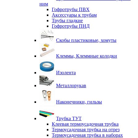
ним
Гофротрубы ПВХ
Аксессуары к трубам
Трубы гладкие
Гофротрубы ПНД
Скобы пластиковые, хомуты
Клеммы, Клеммные колодки
Изолента
Металлорукав
Наконечники, гильзы
Трубка ТУТ
Клеевая термоусадочная трубка
Термоусадочная трубка на отрез
Термоусадочная трубка в наборах