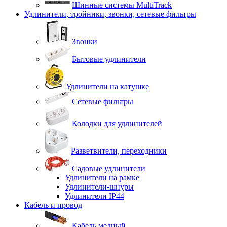
Шинные системы MultiTrack
Удлинители, тройники, звонки, сетевые фильтры
Звонки
Бытовые удлинители
Удлинители на катушке
Сетевые фильтры
Колодки для удлинителей
Разветвители, переходники
Садовые удлинители
Удлинители на рамке
Удлинители-шнуры
Удлинители IP44
Кабель и провод
Кабель медный