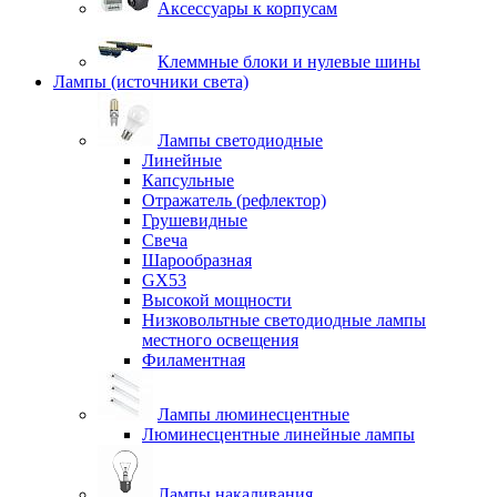
Аксессуары к корпусам
Клеммные блоки и нулевые шины
Лампы (источники света)
Лампы светодиодные
Линейные
Капсульные
Отражатель (рефлектор)
Грушевидные
Свеча
Шарообразная
GX53
Высокой мощности
Низковольтные светодиодные лампы
местного освещения
Филаментная
Лампы люминесцентные
Люминесцентные линейные лампы
Лампы накаливания