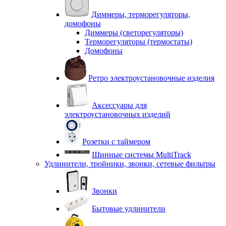
Диммеры, терморегуляторы,
домофоны
Диммеры (светорегуляторы)
Терморегуляторы (термостаты)
Домофоны
Ретро электроустановочные изделия
Аксессуары для
электроустановочных изделий
Розетки с таймером
Шинные системы MultiTrack
Удлинители, тройники, звонки, сетевые фильтры
Звонки
Бытовые удлинители