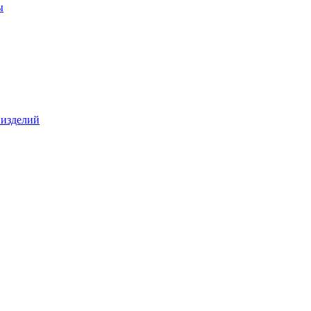
ы
 изделий