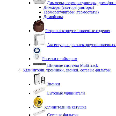
Диммеры, терморегуляторы, домофон
Диммеры (светорегуляторы)
Терморегуляторы (термостаты)
Домофоны
Ретро электроустановочные изделия
Аксессуары для электроустановочных
Розетки с таймером
Шинные системы MultiTrack
Удлинители, тройники, звонки, сетевые фильтры
Звонки
Бытовые удлинители
Удлинители на катушке
Сетевые фильтры