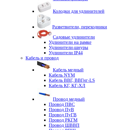
Колодки для удлинителей
Разветвители, переходники
Садовые удлинители
Удлинители на рамке
Удлинители-шнуры
Удлинители IP44
Кабель и провод
Кабель медный
Кабель NYM
Кабель ВВГ, ВВГнг-LS
Кабель КГ, КГ-ХЛ
Провод медный
Провод ПВС
Провод ПуВ
Провод ПуГВ
Провод РКГМ
Провод ШВВП