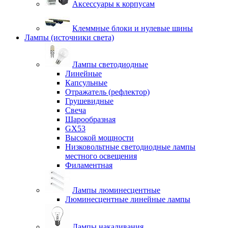
Аксессуары к корпусам
Клеммные блоки и нулевые шины
Лампы (источники света)
Лампы светодиодные
Линейные
Капсульные
Отражатель (рефлектор)
Грушевидные
Свеча
Шарообразная
GX53
Высокой мощности
Низковольтные светодиодные лампы
местного освещения
Филаментная
Лампы люминесцентные
Люминесцентные линейные лампы
Лампы накаливания