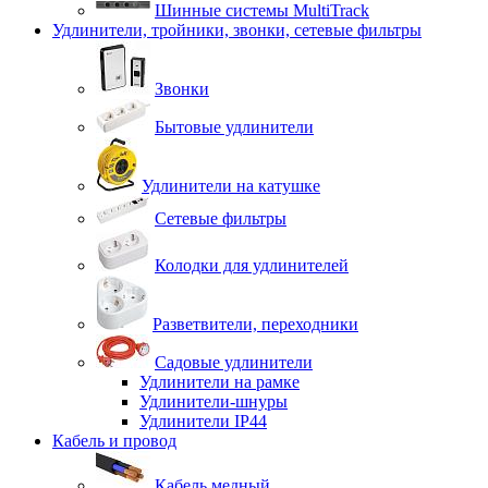
Шинные системы MultiTrack
Удлинители, тройники, звонки, сетевые фильтры
Звонки
Бытовые удлинители
Удлинители на катушке
Сетевые фильтры
Колодки для удлинителей
Разветвители, переходники
Садовые удлинители
Удлинители на рамке
Удлинители-шнуры
Удлинители IP44
Кабель и провод
Кабель медный