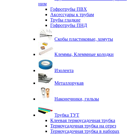
ним
Гофротрубы ПВХ
Аксессуары к трубам
Трубы гладкие
Гофротрубы ПНД
Скобы пластиковые, хомуты
Клеммы, Клеммные колодки
Изолента
Металлорукав
Наконечники, гильзы
Трубка ТУТ
Клеевая термоусадочная трубка
Термоусадочная трубка на отрез
Термоусадочная трубка в наборах