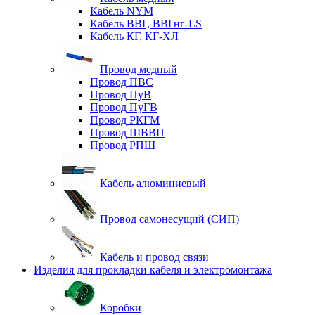
Кабель NYM
Кабель ВВГ, ВВГнг-LS
Кабель КГ, КГ-ХЛ
Провод медный
Провод ПВС
Провод ПуВ
Провод ПуГВ
Провод РКГМ
Провод ШВВП
Провод РПШ
Кабель алюминиевый
Провод самонесущий (СИП)
Кабель и провод связи
Изделия для прокладки кабеля и электромонтажа
Коробки