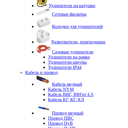
Удлинители на катушке
Сетевые фильтры
Колодки для удлинителей
Разветвители, переходники
Садовые удлинители
Удлинители на рамке
Удлинители-шнуры
Удлинители IP44
Кабель и провод
Кабель медный
Кабель NYM
Кабель ВВГ, ВВГнг-LS
Кабель КГ, КГ-ХЛ
Провод медный
Провод ПВС
Провод ПуВ