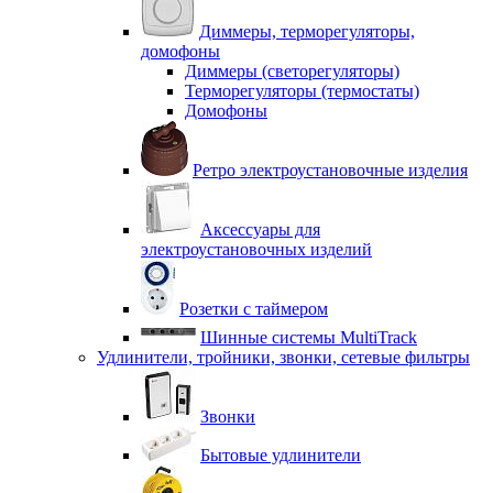
Диммеры, терморегуляторы,
домофоны
Диммеры (светорегуляторы)
Терморегуляторы (термостаты)
Домофоны
Ретро электроустановочные изделия
Аксессуары для
электроустановочных изделий
Розетки с таймером
Шинные системы MultiTrack
Удлинители, тройники, звонки, сетевые фильтры
Звонки
Бытовые удлинители