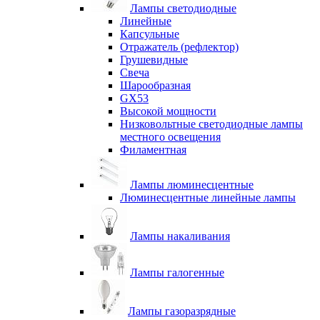
Лампы светодиодные
Линейные
Капсульные
Отражатель (рефлектор)
Грушевидные
Свеча
Шарообразная
GX53
Высокой мощности
Низковольтные светодиодные лампы
местного освещения
Филаментная
Лампы люминесцентные
Люминесцентные линейные лампы
Лампы накаливания
Лампы галогенные
Лампы газоразрядные