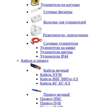
Удлинители на катушке
Сетевые фильтры
Колодки для удлинителей
Разветвители, переходники
Садовые удлинители
Удлинители на рамке
Удлинители-шнуры
Удлинители IP44
Кабель и провод
Кабель медный
Кабель NYM
Кабель ВВГ, ВВГнг-LS
Кабель КГ, КГ-ХЛ
Провод медный
Провод ПВС
Провод ПуВ