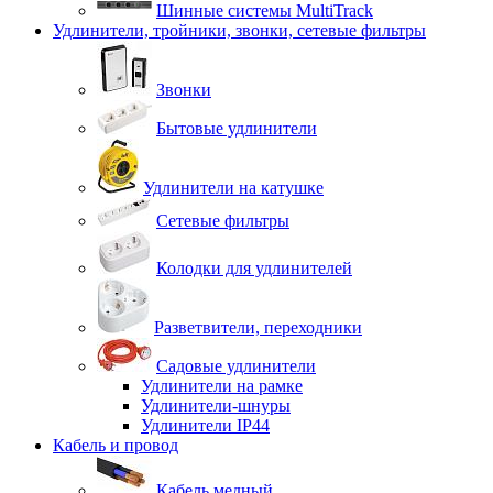
Шинные системы MultiTrack
Удлинители, тройники, звонки, сетевые фильтры
Звонки
Бытовые удлинители
Удлинители на катушке
Сетевые фильтры
Колодки для удлинителей
Разветвители, переходники
Садовые удлинители
Удлинители на рамке
Удлинители-шнуры
Удлинители IP44
Кабель и провод
Кабель медный