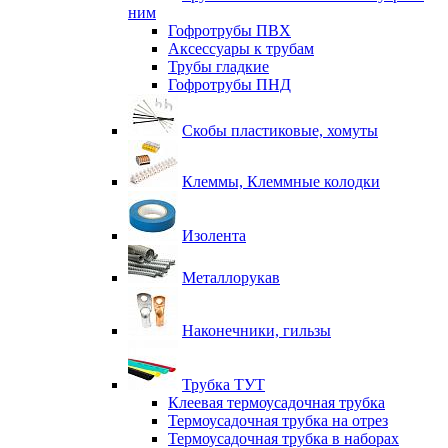
ним
Гофротрубы ПВХ
Аксессуары к трубам
Трубы гладкие
Гофротрубы ПНД
Скобы пластиковые, хомуты
Клеммы, Клеммные колодки
Изолента
Металлорукав
Наконечники, гильзы
Трубка ТУТ
Клеевая термоусадочная трубка
Термоусадочная трубка на отрез
Термоусадочная трубка в наборах