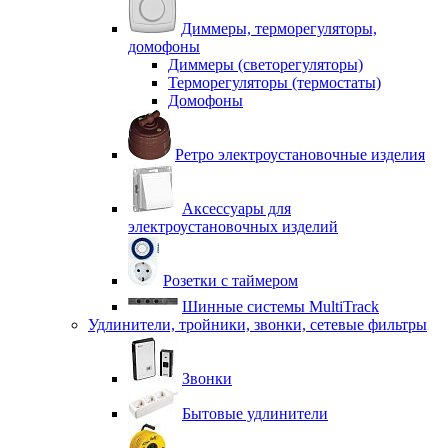
Диммеры, терморегуляторы,
домофоны
Диммеры (светорегуляторы)
Терморегуляторы (термостаты)
Домофоны
Ретро электроустановочные изделия
Аксессуары для
электроустановочных изделий
Розетки с таймером
Шинные системы MultiTrack
Удлинители, тройники, звонки, сетевые фильтры
Звонки
Бытовые удлинители