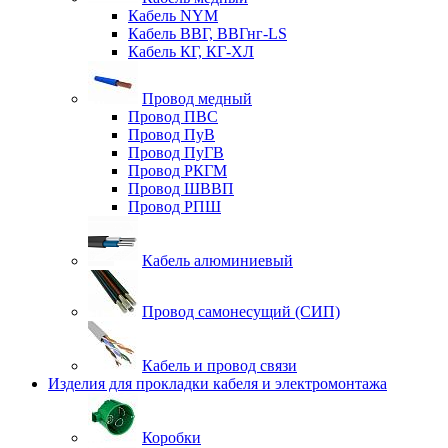
Кабель NYM
Кабель ВВГ, ВВГнг-LS
Кабель КГ, КГ-ХЛ
Провод медный
Провод ПВС
Провод ПуВ
Провод ПуГВ
Провод РКГМ
Провод ШВВП
Провод РПШ
Кабель алюминиевый
Провод самонесущий (СИП)
Кабель и провод связи
Изделия для прокладки кабеля и электромонтажа
Коробки