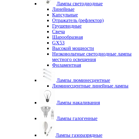
Лампы светодиодные
Линейные
Капсульные
Отражатель (рефлектор)
Грушевидные
Свеча
Шарообразная
GX53
Высокой мощности
Низковольтные светодиодные лампы
местного освещения
Филаментная
Лампы люминесцентные
Люминесцентные линейные лампы
Лампы накаливания
Лампы галогенные
Лампы газоразрядные