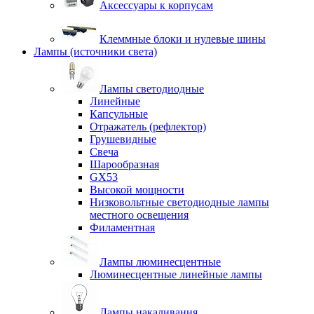
Аксессуары к корпусам
Клеммные блоки и нулевые шины
Лампы (источники света)
Лампы светодиодные
Линейные
Капсульные
Отражатель (рефлектор)
Грушевидные
Свеча
Шарообразная
GX53
Высокой мощности
Низковольтные светодиодные лампы
местного освещения
Филаментная
Лампы люминесцентные
Люминесцентные линейные лампы
Лампы накаливания