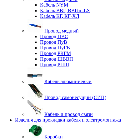
Кабель NYM
Кабель ВВГ, ВВГнг-LS
Кабель КГ, КГ-ХЛ
Провод медный
Провод ПВС
Провод ПуВ
Провод ПуГВ
Провод РКГМ
Провод ШВВП
Провод РПШ
Кабель алюминиевый
Провод самонесущий (СИП)
Кабель и провод связи
Изделия для прокладки кабеля и электромонтажа
Коробки