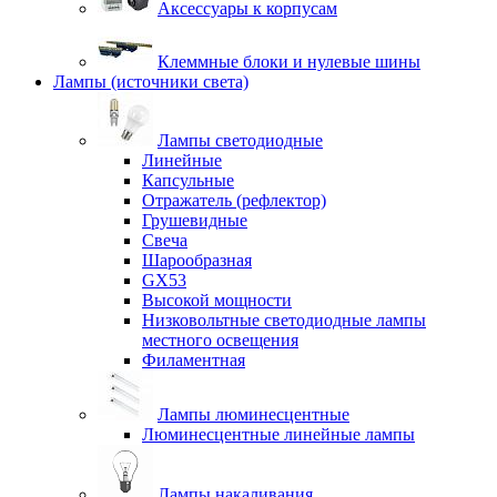
Аксессуары к корпусам
Клеммные блоки и нулевые шины
Лампы (источники света)
Лампы светодиодные
Линейные
Капсульные
Отражатель (рефлектор)
Грушевидные
Свеча
Шарообразная
GX53
Высокой мощности
Низковольтные светодиодные лампы
местного освещения
Филаментная
Лампы люминесцентные
Люминесцентные линейные лампы
Лампы накаливания