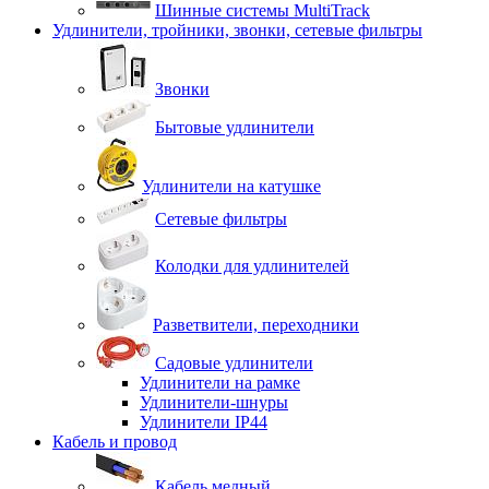
Шинные системы MultiTrack
Удлинители, тройники, звонки, сетевые фильтры
Звонки
Бытовые удлинители
Удлинители на катушке
Сетевые фильтры
Колодки для удлинителей
Разветвители, переходники
Садовые удлинители
Удлинители на рамке
Удлинители-шнуры
Удлинители IP44
Кабель и провод
Кабель медный