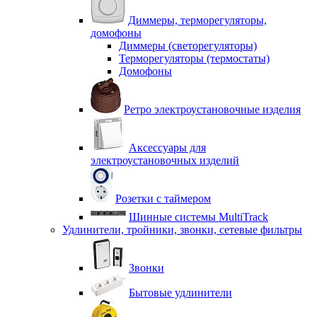
Диммеры, терморегуляторы,
домофоны
Диммеры (светорегуляторы)
Терморегуляторы (термостаты)
Домофоны
Ретро электроустановочные изделия
Аксессуары для
электроустановочных изделий
Розетки с таймером
Шинные системы MultiTrack
Удлинители, тройники, звонки, сетевые фильтры
Звонки
Бытовые удлинители