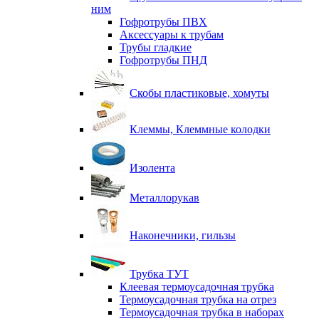
ним
Гофротрубы ПВХ
Аксессуары к трубам
Трубы гладкие
Гофротрубы ПНД
Скобы пластиковые, хомуты
Клеммы, Клеммные колодки
Изолента
Металлорукав
Наконечники, гильзы
Трубка ТУТ
Клеевая термоусадочная трубка
Термоусадочная трубка на отрез
Термоусадочная трубка в наборах