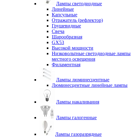
Лампы светодиодные
Линейные
Капсульные
Отражатель (рефлектор)
Грушевидные
Свеча
Шарообразная
GX53
Высокой мощности
Низковольтные светодиодные лампы
местного освещения
Филаментная
Лампы люминесцентные
Люминесцентные линейные лампы
Лампы накаливания
Лампы галогенные
Лампы газоразрядные