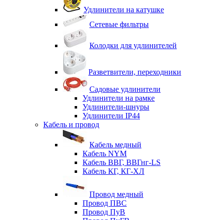
Удлинители на катушке
Сетевые фильтры
Колодки для удлинителей
Разветвители, переходники
Садовые удлинители
Удлинители на рамке
Удлинители-шнуры
Удлинители IP44
Кабель и провод
Кабель медный
Кабель NYM
Кабель ВВГ, ВВГнг-LS
Кабель КГ, КГ-ХЛ
Провод медный
Провод ПВС
Провод ПуВ