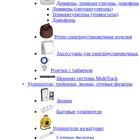
Диммеры, терморегуляторы, домофон
Диммеры (светорегуляторы)
Терморегуляторы (термостаты)
Домофоны
Ретро электроустановочные изделия
Аксессуары для электроустановочных
Розетки с таймером
Шинные системы MultiTrack
Удлинители, тройники, звонки, сетевые фильтры
Звонки
Бытовые удлинители
Удлинители на катушке
Сетевые фильтры