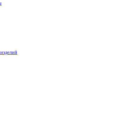
ы
 изделий