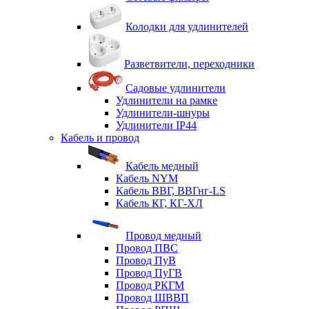
Колодки для удлинителей
Разветвители, переходники
Садовые удлинители
Удлинители на рамке
Удлинители-шнуры
Удлинители IP44
Кабель и провод
Кабель медный
Кабель NYM
Кабель ВВГ, ВВГнг-LS
Кабель КГ, КГ-ХЛ
Провод медный
Провод ПВС
Провод ПуВ
Провод ПуГВ
Провод РКГМ
Провод ШВВП