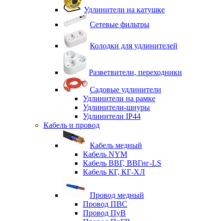
Удлинители на катушке
Сетевые фильтры
Колодки для удлинителей
Разветвители, переходники
Садовые удлинители
Удлинители на рамке
Удлинители-шнуры
Удлинители IP44
Кабель и провод
Кабель медный
Кабель NYM
Кабель ВВГ, ВВГнг-LS
Кабель КГ, КГ-ХЛ
Провод медный
Провод ПВС
Провод ПуВ