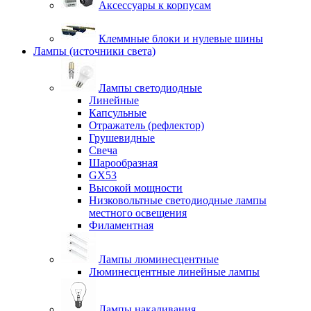
Аксессуары к корпусам
Клеммные блоки и нулевые шины
Лампы (источники света)
Лампы светодиодные
Линейные
Капсульные
Отражатель (рефлектор)
Грушевидные
Свеча
Шарообразная
GX53
Высокой мощности
Низковольтные светодиодные лампы
местного освещения
Филаментная
Лампы люминесцентные
Люминесцентные линейные лампы
Лампы накаливания