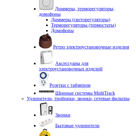
Диммеры, терморегуляторы,
домофоны
Диммеры (светорегуляторы)
Терморегуляторы (термостаты)
Домофоны
Ретро электроустановочные изделия
Аксессуары для
электроустановочных изделий
Розетки с таймером
Шинные системы MultiTrack
Удлинители, тройники, звонки, сетевые фильтры
Звонки
Бытовые удлинители