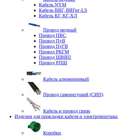
Кабель NYM
Кабель ВВГ, ВВГнг-LS
Кабель КГ, КГ-ХЛ
Провод медный
Провод ПВС
Провод ПуВ
Провод ПуГВ
Провод РКГМ
Провод ШВВП
Провод РПШ
Кабель алюминиевый
Провод самонесущий (СИП)
Кабель и провод связи
Изделия для прокладки кабеля и электромонтажа
Коробки