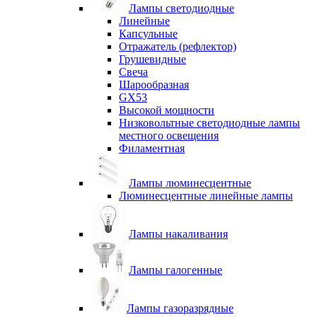
Лампы светодиодные
Линейные
Капсульные
Отражатель (рефлектор)
Грушевидные
Свеча
Шарообразная
GX53
Высокой мощности
Низковольтные светодиодные лампы
местного освещения
Филаментная
Лампы люминесцентные
Люминесцентные линейные лампы
Лампы накаливания
Лампы галогенные
Лампы газоразрядные