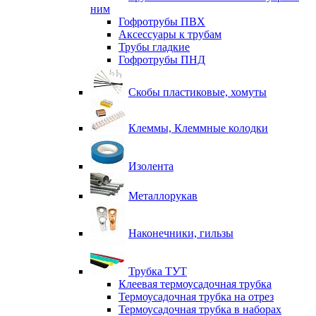
ним
Гофротрубы ПВХ
Аксессуары к трубам
Трубы гладкие
Гофротрубы ПНД
Скобы пластиковые, хомуты
Клеммы, Клеммные колодки
Изолента
Металлорукав
Наконечники, гильзы
Трубка ТУТ
Клеевая термоусадочная трубка
Термоусадочная трубка на отрез
Термоусадочная трубка в наборах