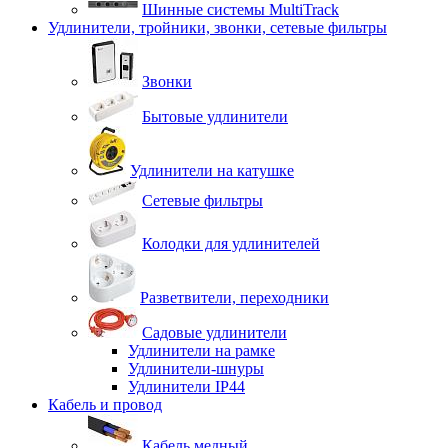
Шинные системы MultiTrack
Удлинители, тройники, звонки, сетевые фильтры
Звонки
Бытовые удлинители
Удлинители на катушке
Сетевые фильтры
Колодки для удлинителей
Разветвители, переходники
Садовые удлинители
Удлинители на рамке
Удлинители-шнуры
Удлинители IP44
Кабель и провод
Кабель медный