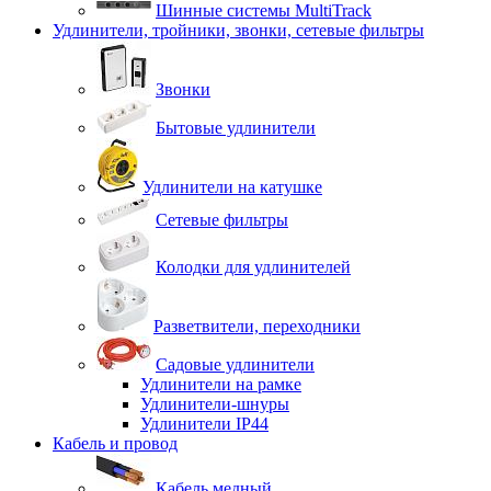
Шинные системы MultiTrack
Удлинители, тройники, звонки, сетевые фильтры
Звонки
Бытовые удлинители
Удлинители на катушке
Сетевые фильтры
Колодки для удлинителей
Разветвители, переходники
Садовые удлинители
Удлинители на рамке
Удлинители-шнуры
Удлинители IP44
Кабель и провод
Кабель медный