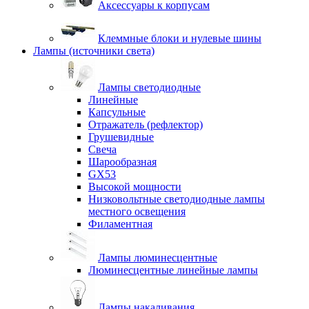
Аксессуары к корпусам
Клеммные блоки и нулевые шины
Лампы (источники света)
Лампы светодиодные
Линейные
Капсульные
Отражатель (рефлектор)
Грушевидные
Свеча
Шарообразная
GX53
Высокой мощности
Низковольтные светодиодные лампы
местного освещения
Филаментная
Лампы люминесцентные
Люминесцентные линейные лампы
Лампы накаливания