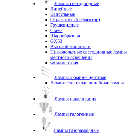
Лампы светодиодные
Линейные
Капсульные
Отражатель (рефлектор)
Грушевидные
Свеча
Шарообразная
GX53
Высокой мощности
Низковольтные светодиодные лампы
местного освещения
Филаментная
Лампы люминесцентные
Люминесцентные линейные лампы
Лампы накаливания
Лампы галогенные
Лампы газоразрядные