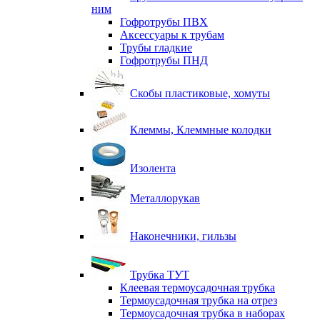
ним
Гофротрубы ПВХ
Аксессуары к трубам
Трубы гладкие
Гофротрубы ПНД
Скобы пластиковые, хомуты
Клеммы, Клеммные колодки
Изолента
Металлорукав
Наконечники, гильзы
Трубка ТУТ
Клеевая термоусадочная трубка
Термоусадочная трубка на отрез
Термоусадочная трубка в наборах