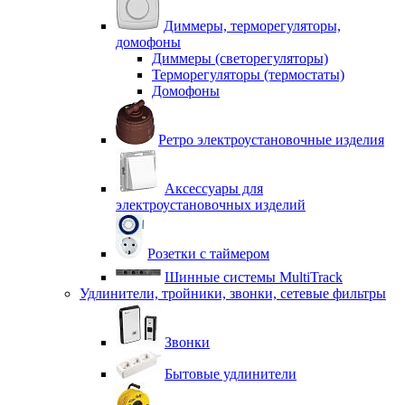
Диммеры, терморегуляторы,
домофоны
Диммеры (светорегуляторы)
Терморегуляторы (термостаты)
Домофоны
Ретро электроустановочные изделия
Аксессуары для
электроустановочных изделий
Розетки с таймером
Шинные системы MultiTrack
Удлинители, тройники, звонки, сетевые фильтры
Звонки
Бытовые удлинители