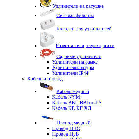
Удлинители на катушке
Сетевые фильтры
Колодки для удлинителей
Разветвители, переходники
Садовые удлинители
Удлинители на рамке
Удлинители-шнуры
Удлинители IP44
Кабель и провод
Кабель медный
Кабель NYM
Кабель ВВГ, ВВГнг-LS
Кабель КГ, КГ-ХЛ
Провод медный
Провод ПВС
Провод ПуВ