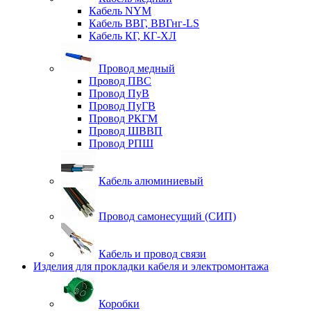
Кабель NYM
Кабель ВВГ, ВВГнг-LS
Кабель КГ, КГ-ХЛ
Провод медный
Провод ПВС
Провод ПуВ
Провод ПуГВ
Провод РКГМ
Провод ШВВП
Провод РПШ
Кабель алюминиевый
Провод самонесущий (СИП)
Кабель и провод связи
Изделия для прокладки кабеля и электромонтажа
Коробки