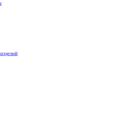
ы
 изделий