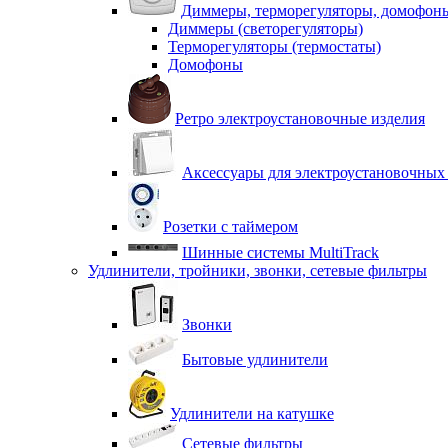
Диммеры, терморегуляторы, домофон
Диммеры (светорегуляторы)
Терморегуляторы (термостаты)
Домофоны
Ретро электроустановочные изделия
Аксессуары для электроустановочных
Розетки с таймером
Шинные системы MultiTrack
Удлинители, тройники, звонки, сетевые фильтры
Звонки
Бытовые удлинители
Удлинители на катушке
Сетевые фильтры