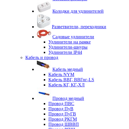
Колодки для удлинителей
Разветвители, переходники
Садовые удлинители
Удлинители на рамке
Удлинители-шнуры
Удлинители IP44
Кабель и провод
Кабель медный
Кабель NYM
Кабель ВВГ, ВВГнг-LS
Кабель КГ, КГ-ХЛ
Провод медный
Провод ПВС
Провод ПуВ
Провод ПуГВ
Провод РКГМ
Провод ШВВП