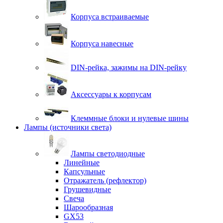
Корпуса встраиваемые
Корпуса навесные
DIN-рейка, зажимы на DIN-рейку
Аксессуары к корпусам
Клеммные блоки и нулевые шины
Лампы (источники света)
Лампы светодиодные
Линейные
Капсульные
Отражатель (рефлектор)
Грушевидные
Свеча
Шарообразная
GX53