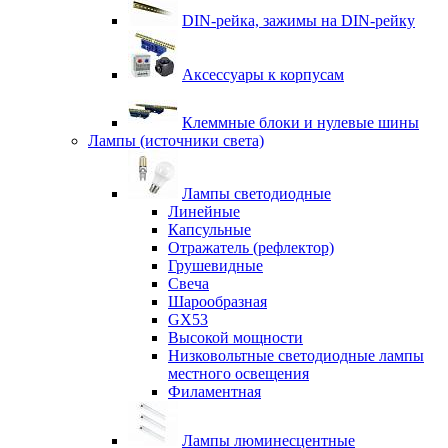
DIN-рейка, зажимы на DIN-рейку
Аксессуары к корпусам
Клеммные блоки и нулевые шины
Лампы (источники света)
Лампы светодиодные
Линейные
Капсульные
Отражатель (рефлектор)
Грушевидные
Свеча
Шарообразная
GX53
Высокой мощности
Низковольтные светодиодные лампы
местного освещения
Филаментная
Лампы люминесцентные