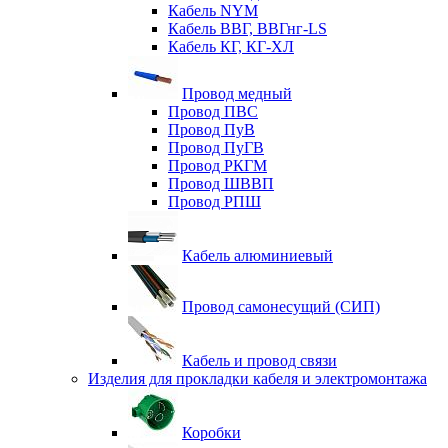
Кабель NYM
Кабель ВВГ, ВВГнг-LS
Кабель КГ, КГ-ХЛ
Провод медный
Провод ПВС
Провод ПуВ
Провод ПуГВ
Провод РКГМ
Провод ШВВП
Провод РПШ
Кабель алюминиевый
Провод самонесущий (СИП)
Кабель и провод связи
Изделия для прокладки кабеля и электромонтажа
Коробки