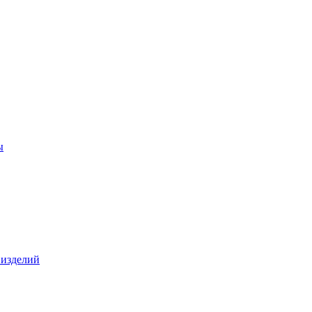
ы
 изделий