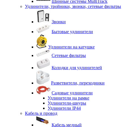
Шинные системы MultiTrack
Удлинители, тройники, звонки, сетевые фильтры
Звонки
Бытовые удлинители
Удлинители на катушке
Сетевые фильтры
Колодки для удлинителей
Разветвители, переходники
Садовые удлинители
Удлинители на рамке
Удлинители-шнуры
Удлинители IP44
Кабель и провод
Кабель медный