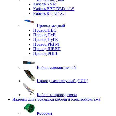
Кабель NYM
Кабель ВВГ, ВВГнг-LS
Кабель КГ, КГ-ХЛ
Провод медный
Провод ПВС
Провод ПуВ
Провод ПуГВ
Провод РКГМ
Провод ШВВП
Провод РПШ
Кабель алюминиевый
Провод самонесущий (СИП)
Кабель и провод связи
Изделия для прокладки кабеля и электромонтажа
Коробки