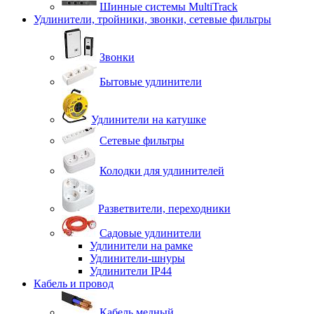
Шинные системы MultiTrack
Удлинители, тройники, звонки, сетевые фильтры
Звонки
Бытовые удлинители
Удлинители на катушке
Сетевые фильтры
Колодки для удлинителей
Разветвители, переходники
Садовые удлинители
Удлинители на рамке
Удлинители-шнуры
Удлинители IP44
Кабель и провод
Кабель медный