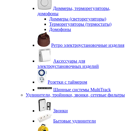
Диммеры, терморегуляторы,
домофоны
Диммеры (светорегуляторы)
Терморегуляторы (термостаты)
Домофоны
Ретро электроустановочные изделия
Аксессуары для
электроустановочных изделий
Розетки с таймером
Шинные системы MultiTrack
Удлинители, тройники, звонки, сетевые фильтры
Звонки
Бытовые удлинители