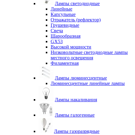
Лампы светодиодные
Линейные
Капсульные
Отражатель (рефлектор)
Грушевидные
Свеча
Шарообразная
GX53
Высокой мощности
Низковольтные светодиодные лампы
местного освещения
Филаментная
Лампы люминесцентные
Люминесцентные линейные лампы
Лампы накаливания
Лампы галогенные
Лампы газоразрядные