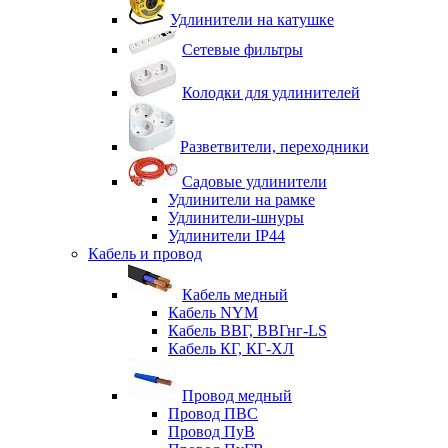
Удлинители на катушке
Сетевые фильтры
Колодки для удлинителей
Разветвители, переходники
Садовые удлинители
Удлинители на рамке
Удлинители-шнуры
Удлинители IP44
Кабель и провод
Кабель медный
Кабель NYM
Кабель ВВГ, ВВГнг-LS
Кабель КГ, КГ-ХЛ
Провод медный
Провод ПВС
Провод ПуВ