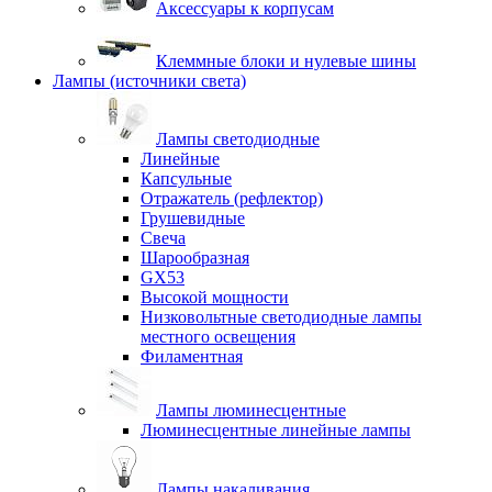
Аксессуары к корпусам
Клеммные блоки и нулевые шины
Лампы (источники света)
Лампы светодиодные
Линейные
Капсульные
Отражатель (рефлектор)
Грушевидные
Свеча
Шарообразная
GX53
Высокой мощности
Низковольтные светодиодные лампы
местного освещения
Филаментная
Лампы люминесцентные
Люминесцентные линейные лампы
Лампы накаливания