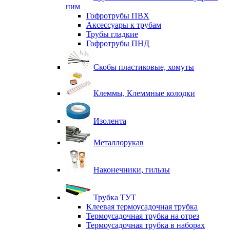
ним
Гофротрубы ПВХ
Аксессуары к трубам
Трубы гладкие
Гофротрубы ПНД
Скобы пластиковые, хомуты
Клеммы, Клеммные колодки
Изолента
Металлорукав
Наконечники, гильзы
Трубка ТУТ
Клеевая термоусадочная трубка
Термоусадочная трубка на отрез
Термоусадочная трубка в наборах