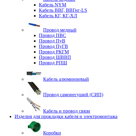
Кабель NYM
Кабель ВВГ, ВВГнг-LS
Кабель КГ, КГ-ХЛ
Провод медный
Провод ПВС
Провод ПуВ
Провод ПуГВ
Провод РКГМ
Провод ШВВП
Провод РПШ
Кабель алюминиевый
Провод самонесущий (СИП)
Кабель и провод связи
Изделия для прокладки кабеля и электромонтажа
Коробки