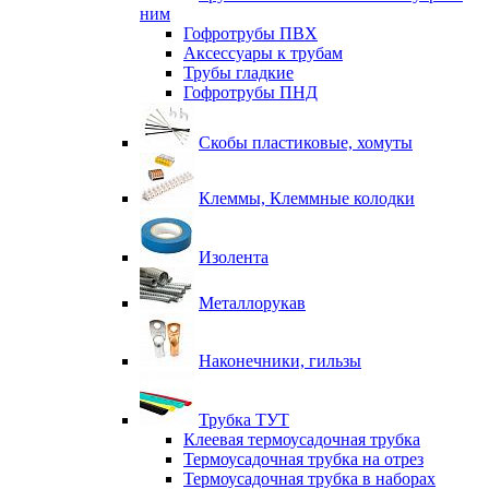
ним
Гофротрубы ПВХ
Аксессуары к трубам
Трубы гладкие
Гофротрубы ПНД
Скобы пластиковые, хомуты
Клеммы, Клеммные колодки
Изолента
Металлорукав
Наконечники, гильзы
Трубка ТУТ
Клеевая термоусадочная трубка
Термоусадочная трубка на отрез
Термоусадочная трубка в наборах