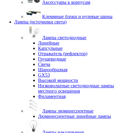
Аксессуары к корпусам
Клеммные блоки и нулевые шины
Лампы (источники света)
Лампы светодиодные
Линейные
Капсульные
Отражатель (рефлектор)
Грушевидные
Свеча
Шарообразная
GX53
Высокой мощности
Низковольтные светодиодные лампы
местного освещения
Филаментная
Лампы люминесцентные
Люминесцентные линейные лампы
Лампы накаливания