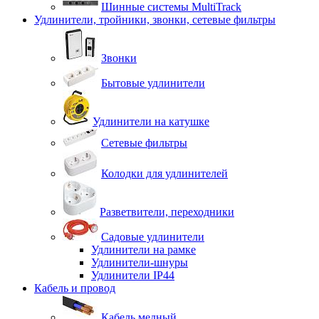
Шинные системы MultiTrack
Удлинители, тройники, звонки, сетевые фильтры
Звонки
Бытовые удлинители
Удлинители на катушке
Сетевые фильтры
Колодки для удлинителей
Разветвители, переходники
Садовые удлинители
Удлинители на рамке
Удлинители-шнуры
Удлинители IP44
Кабель и провод
Кабель медный