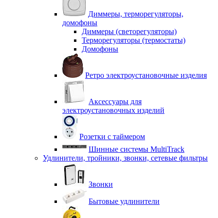
Диммеры, терморегуляторы,
домофоны
Диммеры (светорегуляторы)
Терморегуляторы (термостаты)
Домофоны
Ретро электроустановочные изделия
Аксессуары для
электроустановочных изделий
Розетки с таймером
Шинные системы MultiTrack
Удлинители, тройники, звонки, сетевые фильтры
Звонки
Бытовые удлинители