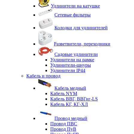
Удлинители на катушке
Сетевые фильтры
Колодки для удлинителей
Разветвители, переходники
Садовые удлинители
Удлинители на рамке
Удлинители-шнуры
Удлинители IP44
Кабель и провод
Кабель медный
Кабель NYM
Кабель ВВГ, ВВГнг-LS
Кабель КГ, КГ-ХЛ
Провод медный
Провод ПВС
Провод ПуВ