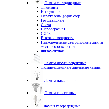
Лампы светодиодные
Линейные
Капсульные
Отражатель (рефлектор)
Грушевидные
Свеча
Шарообразная
GX53
Высокой мощности
Низковольтные светодиодные лампы
местного освещения
Филаментная
Лампы люминесцентные
Люминесцентные линейные лампы
Лампы накаливания
Лампы галогенные
Лампы газоразрядные