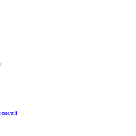
ы
 изделий