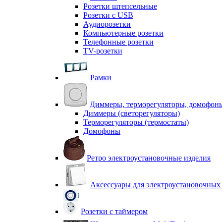
Розетки штепсельные
Розетки с USB
Аудиорозетки
Компьютерные розетки
Телефонные розетки
TV-розетки
Рамки
Диммеры, терморегуляторы, домофон
Диммеры (светорегуляторы)
Терморегуляторы (термостаты)
Домофоны
Ретро электроустановочные изделия
Аксессуары для электроустановочных
Розетки с таймером