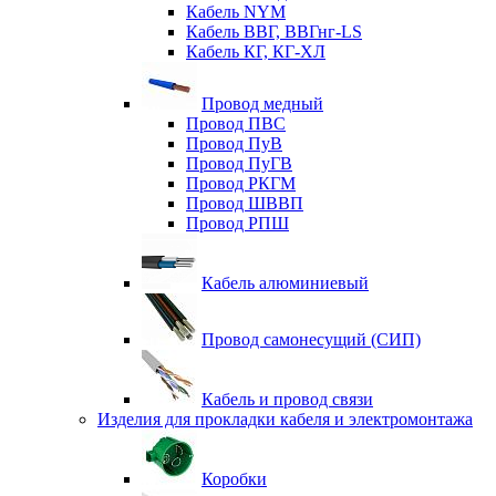
Кабель NYM
Кабель ВВГ, ВВГнг-LS
Кабель КГ, КГ-ХЛ
Провод медный
Провод ПВС
Провод ПуВ
Провод ПуГВ
Провод РКГМ
Провод ШВВП
Провод РПШ
Кабель алюминиевый
Провод самонесущий (СИП)
Кабель и провод связи
Изделия для прокладки кабеля и электромонтажа
Коробки