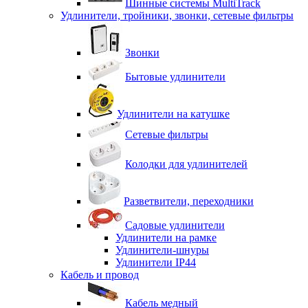
Шинные системы MultiTrack
Удлинители, тройники, звонки, сетевые фильтры
Звонки
Бытовые удлинители
Удлинители на катушке
Сетевые фильтры
Колодки для удлинителей
Разветвители, переходники
Садовые удлинители
Удлинители на рамке
Удлинители-шнуры
Удлинители IP44
Кабель и провод
Кабель медный