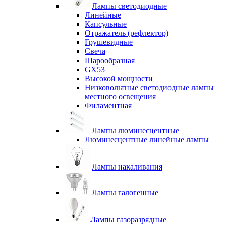
Лампы светодиодные
Линейные
Капсульные
Отражатель (рефлектор)
Грушевидные
Свеча
Шарообразная
GX53
Высокой мощности
Низковольтные светодиодные лампы
местного освещения
Филаментная
Лампы люминесцентные
Люминесцентные линейные лампы
Лампы накаливания
Лампы галогенные
Лампы газоразрядные