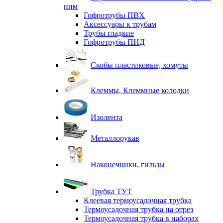
ним
Гофротрубы ПВХ
Аксессуары к трубам
Трубы гладкие
Гофротрубы ПНД
Скобы пластиковые, хомуты
Клеммы, Клеммные колодки
Изолента
Металлорукав
Наконечники, гильзы
Трубка ТУТ
Клеевая термоусадочная трубка
Термоусадочная трубка на отрез
Термоусадочная трубка в наборах