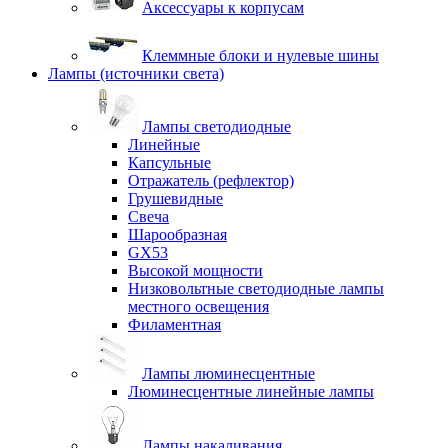
Аксессуары к корпусам
Клеммные блоки и нулевые шины
Лампы (источники света)
Лампы светодиодные
Линейные
Капсульные
Отражатель (рефлектор)
Грушевидные
Свеча
Шарообразная
GX53
Высокой мощности
Низковольтные светодиодные лампы
местного освещения
Филаментная
Лампы люминесцентные
Люминесцентные линейные лампы
Лампы накаливания