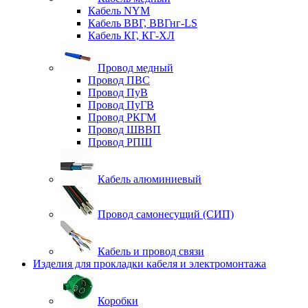
Кабель NYM
Кабель ВВГ, ВВГнг-LS
Кабель КГ, КГ-ХЛ
Провод медный
Провод ПВС
Провод ПуВ
Провод ПуГВ
Провод РКГМ
Провод ШВВП
Провод РПШ
Кабель алюминиевый
Провод самонесущий (СИП)
Кабель и провод связи
Изделия для прокладки кабеля и электромонтажа
Коробки