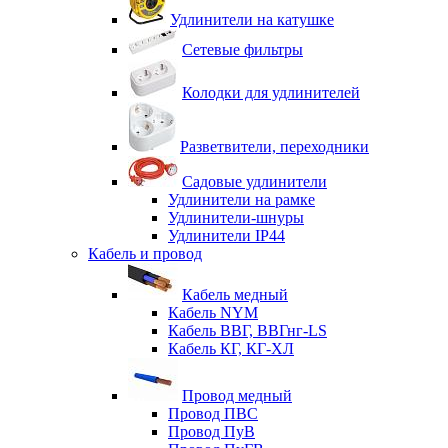
Удлинители на катушке
Сетевые фильтры
Колодки для удлинителей
Разветвители, переходники
Садовые удлинители
Удлинители на рамке
Удлинители-шнуры
Удлинители IP44
Кабель и провод
Кабель медный
Кабель NYM
Кабель ВВГ, ВВГнг-LS
Кабель КГ, КГ-ХЛ
Провод медный
Провод ПВС
Провод ПуВ