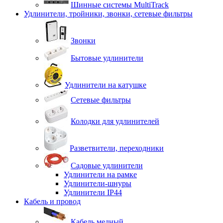
Шинные системы MultiTrack
Удлинители, тройники, звонки, сетевые фильтры
Звонки
Бытовые удлинители
Удлинители на катушке
Сетевые фильтры
Колодки для удлинителей
Разветвители, переходники
Садовые удлинители
Удлинители на рамке
Удлинители-шнуры
Удлинители IP44
Кабель и провод
Кабель медный