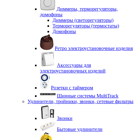
Диммеры, терморегуляторы,
домофоны
Диммеры (светорегуляторы)
Терморегуляторы (термостаты)
Домофоны
Ретро электроустановочные изделия
Аксессуары для
электроустановочных изделий
Розетки с таймером
Шинные системы MultiTrack
Удлинители, тройники, звонки, сетевые фильтры
Звонки
Бытовые удлинители