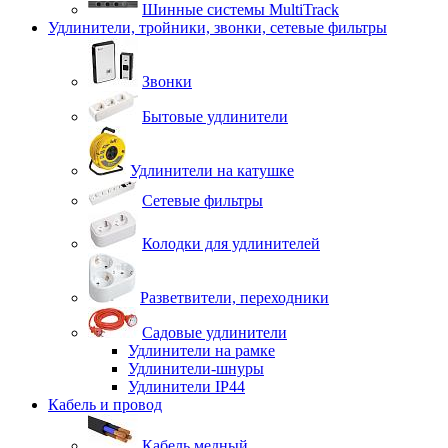
Шинные системы MultiTrack
Удлинители, тройники, звонки, сетевые фильтры
Звонки
Бытовые удлинители
Удлинители на катушке
Сетевые фильтры
Колодки для удлинителей
Разветвители, переходники
Садовые удлинители
Удлинители на рамке
Удлинители-шнуры
Удлинители IP44
Кабель и провод
Кабель медный