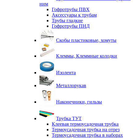
ним
Гофротрубы ПВХ
Аксессуары к трубам
Трубы гладкие
Гофротрубы ПНД
Скобы пластиковые, хомуты
Клеммы, Клеммные колодки
Изолента
Металлорукав
Наконечники, гильзы
Трубка ТУТ
Клеевая термоусадочная трубка
Термоусадочная трубка на отрез
Термоусадочная трубка в наборах