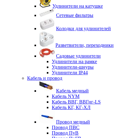
Удлинители на катушке
Сетевые фильтры
Колодки для удлинителей
Разветвители, переходники
Садовые удлинители
Удлинители на рамке
Удлинители-шнуры
Удлинители IP44
Кабель и провод
Кабель медный
Кабель NYM
Кабель ВВГ, ВВГнг-LS
Кабель КГ, КГ-ХЛ
Провод медный
Провод ПВС
Провод ПуВ