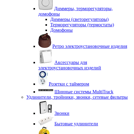
Диммеры, терморегуляторы,
домофоны
Диммеры (светорегуляторы)
Терморегуляторы (термостаты)
Домофоны
Ретро электроустановочные изделия
Аксессуары для
электроустановочных изделий
Розетки с таймером
Шинные системы MultiTrack
Удлинители, тройники, звонки, сетевые фильтры
Звонки
Бытовые удлинители