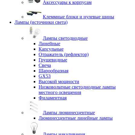
Аксессуары к корпусам
Клеммные блоки и нулевые шины
Лампы (источники света)
Лампы светодиодные
Линейные
Капсульные
Отражатель (рефлектор)
Грушевидные
Свеча
Шарообразная
GX53
Высокой мощности
Низковольтные светодиодные лампы
местного освещения
Филаментная
Лампы люминесцентные
Люминесцентные линейные лампы
Лампы накаливания