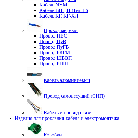
Кабель NYM
Кабель ВВГ, ВВГнг-LS
Кабель КГ, КГ-ХЛ
Провод медный
Провод ПВС
Провод ПуВ
Провод ПуГВ
Провод РКГМ
Провод ШВВП
Провод РПШ
Кабель алюминиевый
Провод самонесущий (СИП)
Кабель и провод связи
Изделия для прокладки кабеля и электромонтажа
Коробки