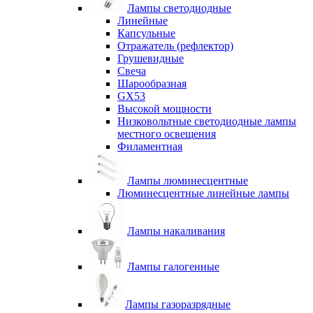
Лампы светодиодные
Линейные
Капсульные
Отражатель (рефлектор)
Грушевидные
Свеча
Шарообразная
GX53
Высокой мощности
Низковольтные светодиодные лампы
местного освещения
Филаментная
Лампы люминесцентные
Люминесцентные линейные лампы
Лампы накаливания
Лампы галогенные
Лампы газоразрядные