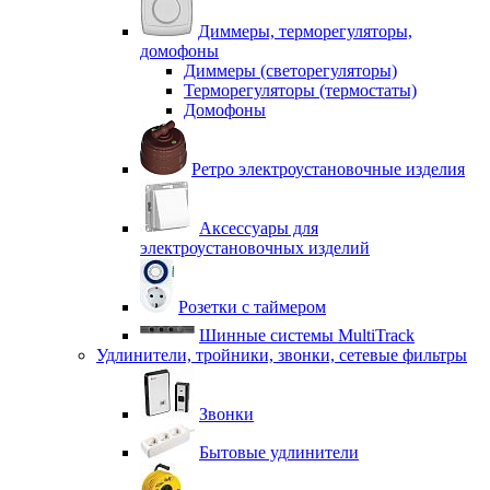
Диммеры, терморегуляторы,
домофоны
Диммеры (светорегуляторы)
Терморегуляторы (термостаты)
Домофоны
Ретро электроустановочные изделия
Аксессуары для
электроустановочных изделий
Розетки с таймером
Шинные системы MultiTrack
Удлинители, тройники, звонки, сетевые фильтры
Звонки
Бытовые удлинители