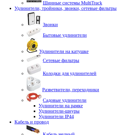
Шинные системы MultiTrack
Удлинители, тройники, звонки, сетевые фильтры
Звонки
Бытовые удлинители
Удлинители на катушке
Сетевые фильтры
Колодки для удлинителей
Разветвители, переходники
Садовые удлинители
Удлинители на рамке
Удлинители-шнуры
Удлинители IP44
Кабель и провод
Кабель медный