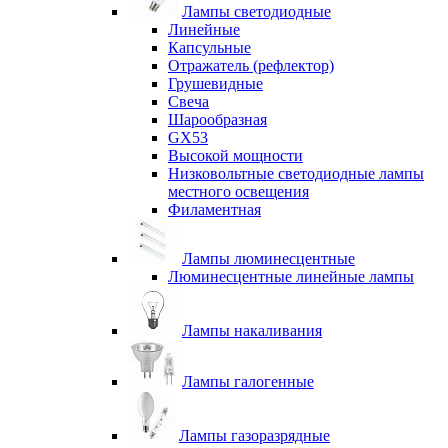
Лампы светодиодные
Линейные
Капсульные
Отражатель (рефлектор)
Грушевидные
Свеча
Шарообразная
GX53
Высокой мощности
Низковольтные светодиодные лампы
местного освещения
Филаментная
Лампы люминесцентные
Люминесцентные линейные лампы
Лампы накаливания
Лампы галогенные
Лампы газоразрядные