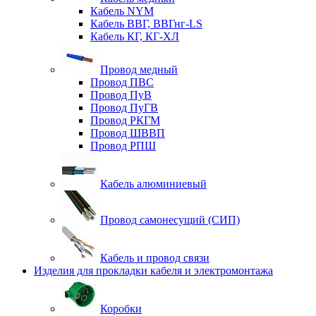
Кабель NYM
Кабель ВВГ, ВВГнг-LS
Кабель КГ, КГ-ХЛ
Провод медный
Провод ПВС
Провод ПуВ
Провод ПуГВ
Провод РКГМ
Провод ШВВП
Провод РПШ
Кабель алюминиевый
Провод самонесущий (СИП)
Кабель и провод связи
Изделия для прокладки кабеля и электромонтажа
Коробки