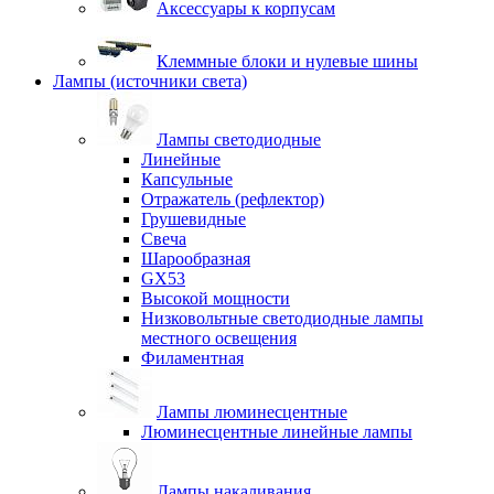
Аксессуары к корпусам
Клеммные блоки и нулевые шины
Лампы (источники света)
Лампы светодиодные
Линейные
Капсульные
Отражатель (рефлектор)
Грушевидные
Свеча
Шарообразная
GX53
Высокой мощности
Низковольтные светодиодные лампы
местного освещения
Филаментная
Лампы люминесцентные
Люминесцентные линейные лампы
Лампы накаливания