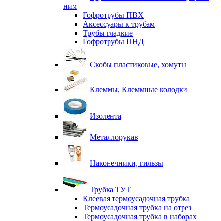
ним
Гофротрубы ПВХ
Аксессуары к трубам
Трубы гладкие
Гофротрубы ПНД
Скобы пластиковые, хомуты
Клеммы, Клеммные колодки
Изолента
Металлорукав
Наконечники, гильзы
Трубка ТУТ
Клеевая термоусадочная трубка
Термоусадочная трубка на отрез
Термоусадочная трубка в наборах