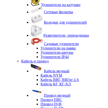
Удлинители на катушке
Сетевые фильтры
Колодки для удлинителей
Разветвители, переходники
Садовые удлинители
Удлинители на рамке
Удлинители-шнуры
Удлинители IP44
Кабель и провод
Кабель медный
Кабель NYM
Кабель ВВГ, ВВГнг-LS
Кабель КГ, КГ-ХЛ
Провод медный
Провод ПВС
Провод ПуВ