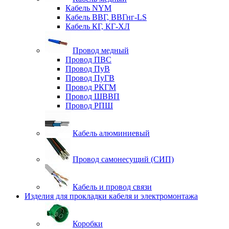
Кабель NYM
Кабель ВВГ, ВВГнг-LS
Кабель КГ, КГ-ХЛ
Провод медный
Провод ПВС
Провод ПуВ
Провод ПуГВ
Провод РКГМ
Провод ШВВП
Провод РПШ
Кабель алюминиевый
Провод самонесущий (СИП)
Кабель и провод связи
Изделия для прокладки кабеля и электромонтажа
Коробки