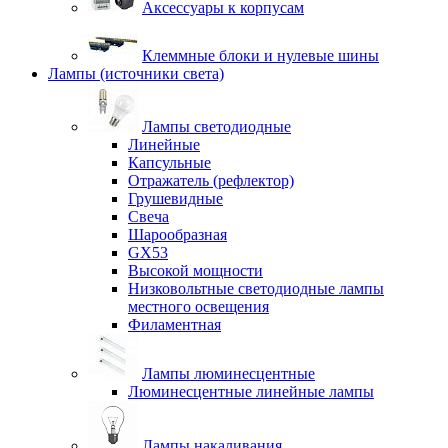
Аксессуары к корпусам
Клеммные блоки и нулевые шины
Лампы (источники света)
Лампы светодиодные
Линейные
Капсульные
Отражатель (рефлектор)
Грушевидные
Свеча
Шарообразная
GX53
Высокой мощности
Низковольтные светодиодные лампы
местного освещения
Филаментная
Лампы люминесцентные
Люминесцентные линейные лампы
Лампы накаливания