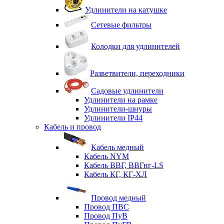
Удлинители на катушке
Сетевые фильтры
Колодки для удлинителей
Разветвители, переходники
Садовые удлинители
Удлинители на рамке
Удлинители-шнуры
Удлинители IP44
Кабель и провод
Кабель медный
Кабель NYM
Кабель ВВГ, ВВГнг-LS
Кабель КГ, КГ-ХЛ
Провод медный
Провод ПВС
Провод ПуВ