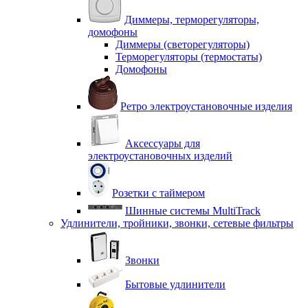
Диммеры, терморегуляторы,
домофоны
Диммеры (светорегуляторы)
Терморегуляторы (термостаты)
Домофоны
Ретро электроустановочные изделия
Аксессуары для
электроустановочных изделий
Розетки с таймером
Шинные системы MultiTrack
Удлинители, тройники, звонки, сетевые фильтры
Звонки
Бытовые удлинители