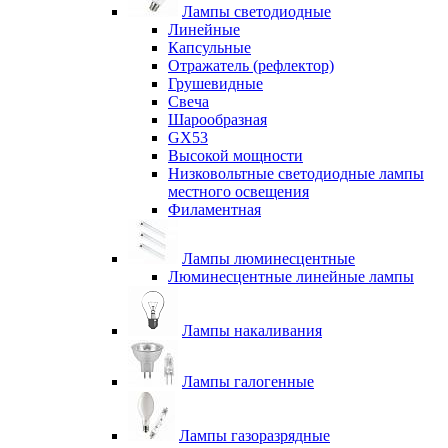
Лампы светодиодные
Линейные
Капсульные
Отражатель (рефлектор)
Грушевидные
Свеча
Шарообразная
GX53
Высокой мощности
Низковольтные светодиодные лампы
местного освещения
Филаментная
Лампы люминесцентные
Люминесцентные линейные лампы
Лампы накаливания
Лампы галогенные
Лампы газоразрядные