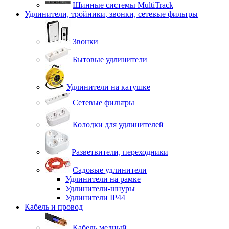
Шинные системы MultiTrack
Удлинители, тройники, звонки, сетевые фильтры
Звонки
Бытовые удлинители
Удлинители на катушке
Сетевые фильтры
Колодки для удлинителей
Разветвители, переходники
Садовые удлинители
Удлинители на рамке
Удлинители-шнуры
Удлинители IP44
Кабель и провод
Кабель медный