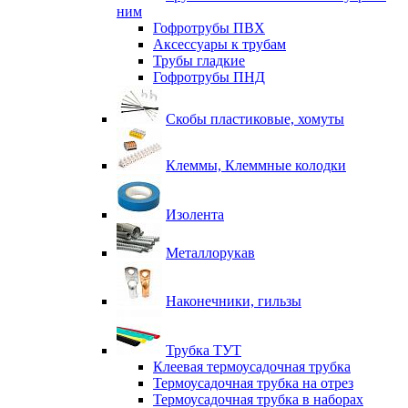
ним
Гофротрубы ПВХ
Аксессуары к трубам
Трубы гладкие
Гофротрубы ПНД
Скобы пластиковые, хомуты
Клеммы, Клеммные колодки
Изолента
Металлорукав
Наконечники, гильзы
Трубка ТУТ
Клеевая термоусадочная трубка
Термоусадочная трубка на отрез
Термоусадочная трубка в наборах