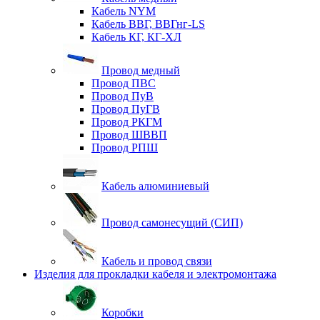
Кабель NYM
Кабель ВВГ, ВВГнг-LS
Кабель КГ, КГ-ХЛ
Провод медный
Провод ПВС
Провод ПуВ
Провод ПуГВ
Провод РКГМ
Провод ШВВП
Провод РПШ
Кабель алюминиевый
Провод самонесущий (СИП)
Кабель и провод связи
Изделия для прокладки кабеля и электромонтажа
Коробки