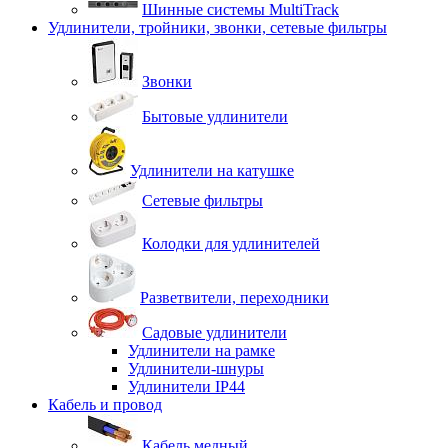
Шинные системы MultiTrack
Удлинители, тройники, звонки, сетевые фильтры
Звонки
Бытовые удлинители
Удлинители на катушке
Сетевые фильтры
Колодки для удлинителей
Разветвители, переходники
Садовые удлинители
Удлинители на рамке
Удлинители-шнуры
Удлинители IP44
Кабель и провод
Кабель медный