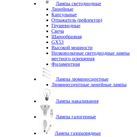
Лампы светодиодные
Линейные
Капсульные
Отражатель (рефлектор)
Грушевидные
Свеча
Шарообразная
GX53
Высокой мощности
Низковольтные светодиодные лампы
местного освещения
Филаментная
Лампы люминесцентные
Люминесцентные линейные лампы
Лампы накаливания
Лампы галогенные
Лампы газоразрядные