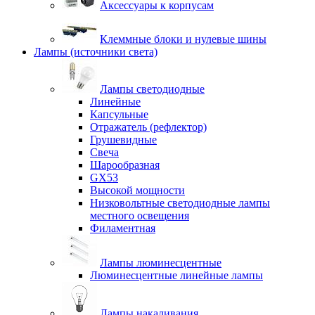
Аксессуары к корпусам
Клеммные блоки и нулевые шины
Лампы (источники света)
Лампы светодиодные
Линейные
Капсульные
Отражатель (рефлектор)
Грушевидные
Свеча
Шарообразная
GX53
Высокой мощности
Низковольтные светодиодные лампы
местного освещения
Филаментная
Лампы люминесцентные
Люминесцентные линейные лампы
Лампы накаливания