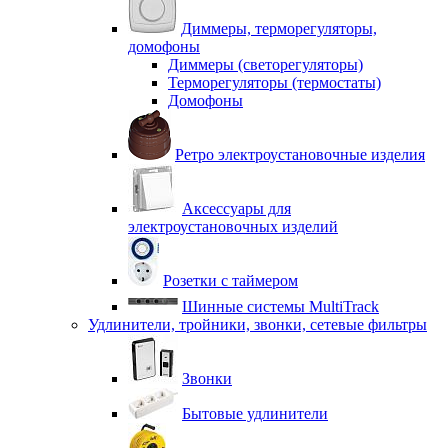
Диммеры, терморегуляторы,
домофоны
Диммеры (светорегуляторы)
Терморегуляторы (термостаты)
Домофоны
Ретро электроустановочные изделия
Аксессуары для
электроустановочных изделий
Розетки с таймером
Шинные системы MultiTrack
Удлинители, тройники, звонки, сетевые фильтры
Звонки
Бытовые удлинители