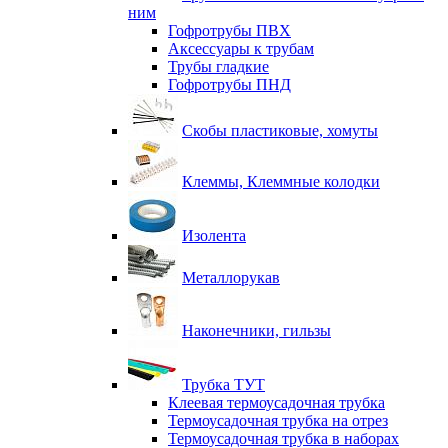
ним
Гофротрубы ПВХ
Аксессуары к трубам
Трубы гладкие
Гофротрубы ПНД
Скобы пластиковые, хомуты
Клеммы, Клеммные колодки
Изолента
Металлорукав
Наконечники, гильзы
Трубка ТУТ
Клеевая термоусадочная трубка
Термоусадочная трубка на отрез
Термоусадочная трубка в наборах