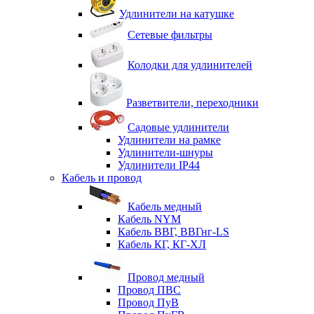
Удлинители на катушке
Сетевые фильтры
Колодки для удлинителей
Разветвители, переходники
Садовые удлинители
Удлинители на рамке
Удлинители-шнуры
Удлинители IP44
Кабель и провод
Кабель медный
Кабель NYM
Кабель ВВГ, ВВГнг-LS
Кабель КГ, КГ-ХЛ
Провод медный
Провод ПВС
Провод ПуВ