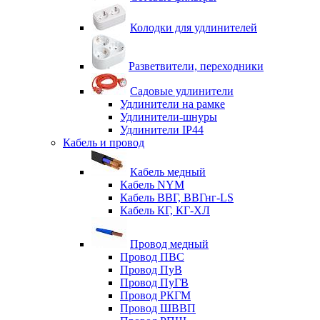
Колодки для удлинителей
Разветвители, переходники
Садовые удлинители
Удлинители на рамке
Удлинители-шнуры
Удлинители IP44
Кабель и провод
Кабель медный
Кабель NYM
Кабель ВВГ, ВВГнг-LS
Кабель КГ, КГ-ХЛ
Провод медный
Провод ПВС
Провод ПуВ
Провод ПуГВ
Провод РКГМ
Провод ШВВП