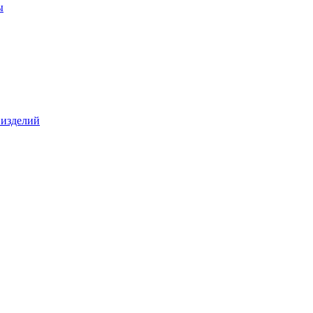
ы
 изделий