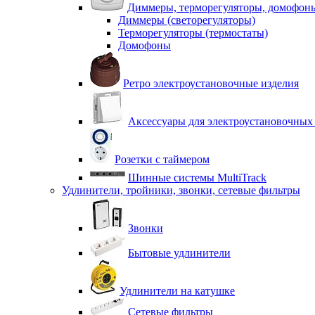
Диммеры, терморегуляторы, домофон
Диммеры (светорегуляторы)
Терморегуляторы (термостаты)
Домофоны
Ретро электроустановочные изделия
Аксессуары для электроустановочных
Розетки с таймером
Шинные системы MultiTrack
Удлинители, тройники, звонки, сетевые фильтры
Звонки
Бытовые удлинители
Удлинители на катушке
Сетевые фильтры