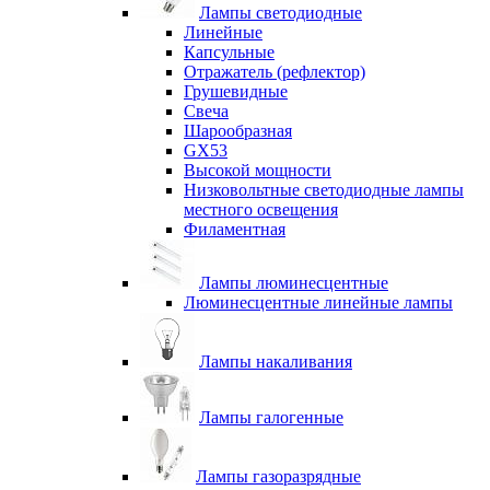
Лампы светодиодные
Линейные
Капсульные
Отражатель (рефлектор)
Грушевидные
Свеча
Шарообразная
GX53
Высокой мощности
Низковольтные светодиодные лампы
местного освещения
Филаментная
Лампы люминесцентные
Люминесцентные линейные лампы
Лампы накаливания
Лампы галогенные
Лампы газоразрядные