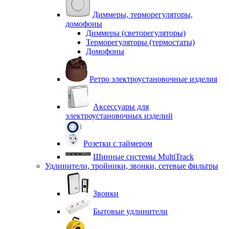
Диммеры, терморегуляторы,
домофоны
Диммеры (светорегуляторы)
Терморегуляторы (термостаты)
Домофоны
Ретро электроустановочные изделия
Аксессуары для
электроустановочных изделий
Розетки с таймером
Шинные системы MultiTrack
Удлинители, тройники, звонки, сетевые фильтры
Звонки
Бытовые удлинители