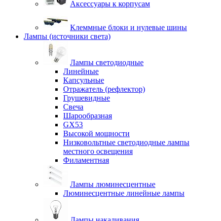
Аксессуары к корпусам
Клеммные блоки и нулевые шины
Лампы (источники света)
Лампы светодиодные
Линейные
Капсульные
Отражатель (рефлектор)
Грушевидные
Свеча
Шарообразная
GX53
Высокой мощности
Низковольтные светодиодные лампы
местного освещения
Филаментная
Лампы люминесцентные
Люминесцентные линейные лампы
Лампы накаливания