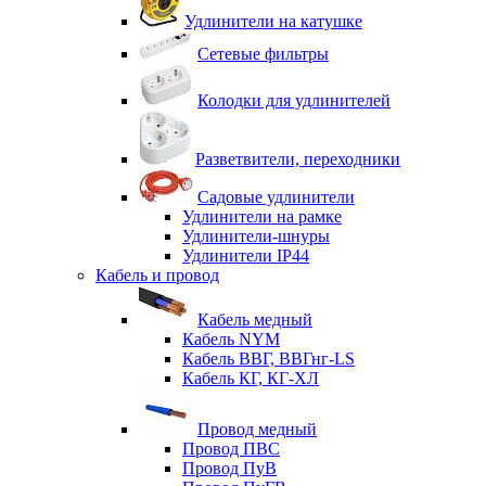
Удлинители на катушке
Сетевые фильтры
Колодки для удлинителей
Разветвители, переходники
Садовые удлинители
Удлинители на рамке
Удлинители-шнуры
Удлинители IP44
Кабель и провод
Кабель медный
Кабель NYM
Кабель ВВГ, ВВГнг-LS
Кабель КГ, КГ-ХЛ
Провод медный
Провод ПВС
Провод ПуВ