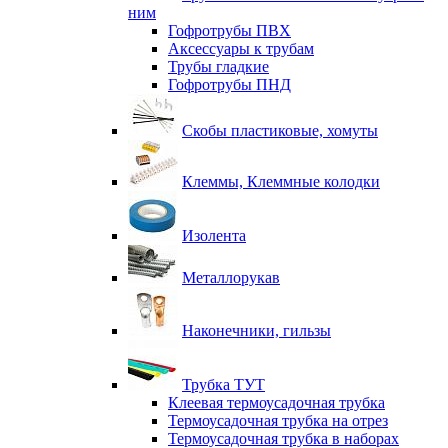
ним
Гофротрубы ПВХ
Аксессуары к трубам
Трубы гладкие
Гофротрубы ПНД
Скобы пластиковые, хомуты
Клеммы, Клеммные колодки
Изолента
Металлорукав
Наконечники, гильзы
Трубка ТУТ
Клеевая термоусадочная трубка
Термоусадочная трубка на отрез
Термоусадочная трубка в наборах