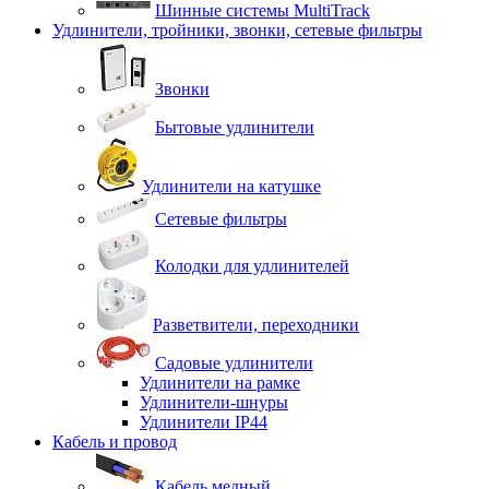
Шинные системы MultiTrack
Удлинители, тройники, звонки, сетевые фильтры
Звонки
Бытовые удлинители
Удлинители на катушке
Сетевые фильтры
Колодки для удлинителей
Разветвители, переходники
Садовые удлинители
Удлинители на рамке
Удлинители-шнуры
Удлинители IP44
Кабель и провод
Кабель медный