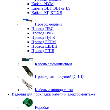
Кабель NYM
Кабель ВВГ, ВВГнг-LS
Кабель КГ, КГ-ХЛ
Провод медный
Провод ПВС
Провод ПуВ
Провод ПуГВ
Провод РКГМ
Провод ШВВП
Провод РПШ
Кабель алюминиевый
Провод самонесущий (СИП)
Кабель и провод связи
Изделия для прокладки кабеля и электромонтажа
Коробки