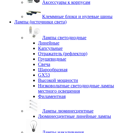
Аксессуары к корпусам
Клеммные блоки и нулевые шины
Лампы (источники света)
Лампы светодиодные
Линейные
Капсульные
Отражатель (рефлектор)
Грушевидные
Свеча
Шарообразная
GX53
Высокой мощности
Низковольтные светодиодные лампы
местного освещения
Филаментная
Лампы люминесцентные
Люминесцентные линейные лампы
Лампы накаливания