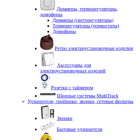
Диммеры, терморегуляторы,
домофоны
Диммеры (светорегуляторы)
Терморегуляторы (термостаты)
Домофоны
Ретро электроустановочные изделия
Аксессуары для
электроустановочных изделий
Розетки с таймером
Шинные системы MultiTrack
Удлинители, тройники, звонки, сетевые фильтры
Звонки
Бытовые удлинители