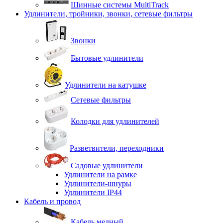
Шинные системы MultiTrack
Удлинители, тройники, звонки, сетевые фильтры
Звонки
Бытовые удлинители
Удлинители на катушке
Сетевые фильтры
Колодки для удлинителей
Разветвители, переходники
Садовые удлинители
Удлинители на рамке
Удлинители-шнуры
Удлинители IP44
Кабель и провод
Кабель медный