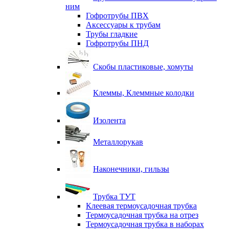
ним
Гофротрубы ПВХ
Аксессуары к трубам
Трубы гладкие
Гофротрубы ПНД
Скобы пластиковые, хомуты
Клеммы, Клеммные колодки
Изолента
Металлорукав
Наконечники, гильзы
Трубка ТУТ
Клеевая термоусадочная трубка
Термоусадочная трубка на отрез
Термоусадочная трубка в наборах