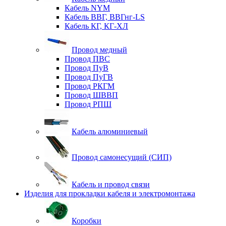
Кабель NYM
Кабель ВВГ, ВВГнг-LS
Кабель КГ, КГ-ХЛ
Провод медный
Провод ПВС
Провод ПуВ
Провод ПуГВ
Провод РКГМ
Провод ШВВП
Провод РПШ
Кабель алюминиевый
Провод самонесущий (СИП)
Кабель и провод связи
Изделия для прокладки кабеля и электромонтажа
Коробки