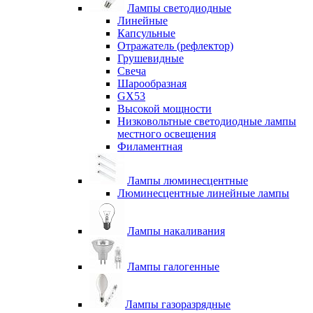
Лампы светодиодные
Линейные
Капсульные
Отражатель (рефлектор)
Грушевидные
Свеча
Шарообразная
GX53
Высокой мощности
Низковольтные светодиодные лампы
местного освещения
Филаментная
Лампы люминесцентные
Люминесцентные линейные лампы
Лампы накаливания
Лампы галогенные
Лампы газоразрядные