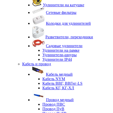
Удлинители на катушке
Сетевые фильтры
Колодки для удлинителей
Разветвители, переходники
Садовые удлинители
Удлинители на рамке
Удлинители-шнуры
Удлинители IP44
Кабель и провод
Кабель медный
Кабель NYM
Кабель ВВГ, ВВГнг-LS
Кабель КГ, КГ-ХЛ
Провод медный
Провод ПВС
Провод ПуВ