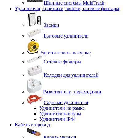
Шинные системы MultiTrack
Удлинители, тройники, звонки, сетевые фильтры
Звонки
Бытовые удлинители
Удлинители на катушке
Сетевые фильтры
Колодки для удлинителей
Разветвители, переходники
Садовые удлинители
Удлинители на рамке
Удлинители-шнуры
Удлинители IP44
Кабель и провод
Кабель медный