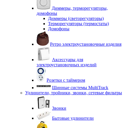
Диммеры, терморегуляторы,
домофоны
Диммеры (светорегуляторы)
Терморегуляторы (термостаты)
Домофоны
Ретро электроустановочные изделия
Аксессуары для
электроустановочных изделий
Розетки с таймером
Шинные системы MultiTrack
Удлинители, тройники, звонки, сетевые фильтры
Звонки
Бытовые удлинители