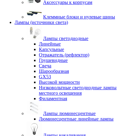
Аксессуары к корпусам
Клеммные блоки и нулевые шины
Лампы (источники света)
Лампы светодиодные
Линейные
Капсульные
Отражатель (рефлектор)
Грушевидные
Свеча
Шарообразная
GX53
Высокой мощности
Низковольтные светодиодные лампы
местного освещения
Филаментная
Лампы люминесцентные
Люминесцентные линейные лампы
Лампы накаливания