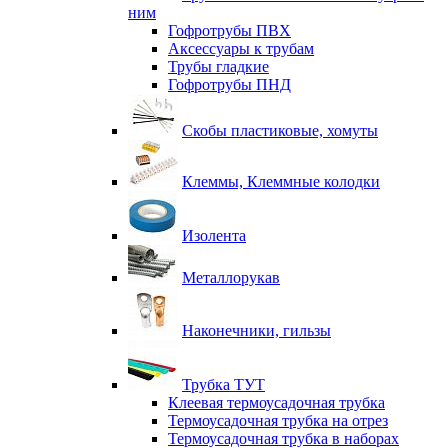
ним
Гофротрубы ПВХ
Аксессуары к трубам
Трубы гладкие
Гофротрубы ПНД
Скобы пластиковые, хомуты
Клеммы, Клеммные колодки
Изолента
Металлорукав
Наконечники, гильзы
Трубка ТУТ
Клеевая термоусадочная трубка
Термоусадочная трубка на отрез
Термоусадочная трубка в наборах