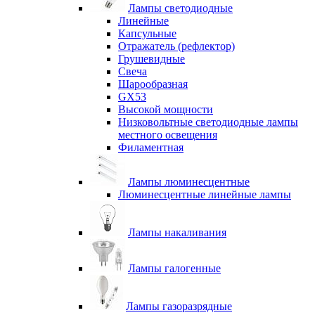
Лампы светодиодные
Линейные
Капсульные
Отражатель (рефлектор)
Грушевидные
Свеча
Шарообразная
GX53
Высокой мощности
Низковольтные светодиодные лампы
местного освещения
Филаментная
Лампы люминесцентные
Люминесцентные линейные лампы
Лампы накаливания
Лампы галогенные
Лампы газоразрядные