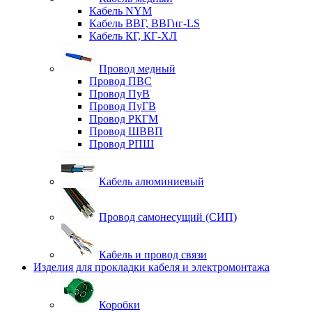
Кабель NYM
Кабель ВВГ, ВВГнг-LS
Кабель КГ, КГ-ХЛ
Провод медный
Провод ПВС
Провод ПуВ
Провод ПуГВ
Провод РКГМ
Провод ШВВП
Провод РПШ
Кабель алюминиевый
Провод самонесущий (СИП)
Кабель и провод связи
Изделия для прокладки кабеля и электромонтажа
Коробки