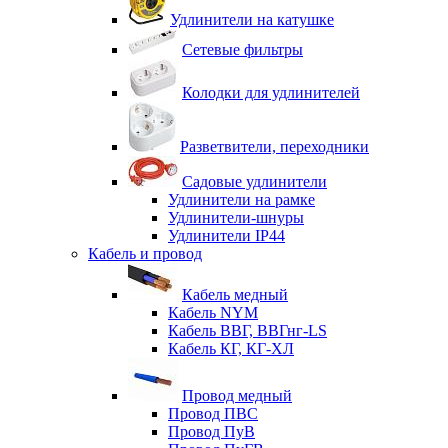
Удлинители на катушке
Сетевые фильтры
Колодки для удлинителей
Разветвители, переходники
Садовые удлинители
Удлинители на рамке
Удлинители-шнуры
Удлинители IP44
Кабель и провод
Кабель медный
Кабель NYM
Кабель ВВГ, ВВГнг-LS
Кабель КГ, КГ-ХЛ
Провод медный
Провод ПВС
Провод ПуВ