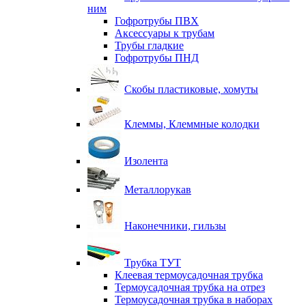
ним
Гофротрубы ПВХ
Аксессуары к трубам
Трубы гладкие
Гофротрубы ПНД
Скобы пластиковые, хомуты
Клеммы, Клеммные колодки
Изолента
Металлорукав
Наконечники, гильзы
Трубка ТУТ
Клеевая термоусадочная трубка
Термоусадочная трубка на отрез
Термоусадочная трубка в наборах