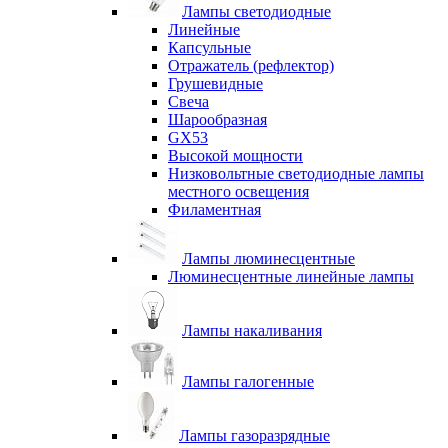
Лампы светодиодные
Линейные
Капсульные
Отражатель (рефлектор)
Грушевидные
Свеча
Шарообразная
GX53
Высокой мощности
Низковольтные светодиодные лампы
местного освещения
Филаментная
Лампы люминесцентные
Люминесцентные линейные лампы
Лампы накаливания
Лампы галогенные
Лампы газоразрядные