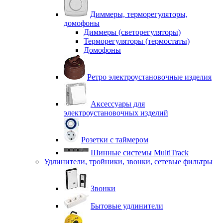
Диммеры, терморегуляторы,
домофоны
Диммеры (светорегуляторы)
Терморегуляторы (термостаты)
Домофоны
Ретро электроустановочные изделия
Аксессуары для
электроустановочных изделий
Розетки с таймером
Шинные системы MultiTrack
Удлинители, тройники, звонки, сетевые фильтры
Звонки
Бытовые удлинители