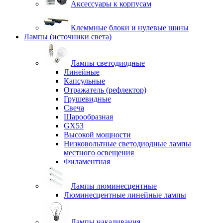
Аксессуары к корпусам
Клеммные блоки и нулевые шины
Лампы (источники света)
Лампы светодиодные
Линейные
Капсульные
Отражатель (рефлектор)
Грушевидные
Свеча
Шарообразная
GX53
Высокой мощности
Низковольтные светодиодные лампы
местного освещения
Филаментная
Лампы люминесцентные
Люминесцентные линейные лампы
Лампы накаливания