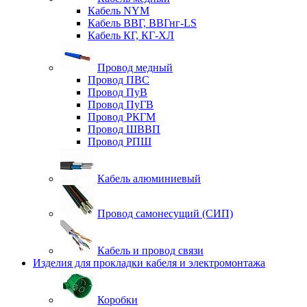
Кабель NYM
Кабель ВВГ, ВВГнг-LS
Кабель КГ, КГ-ХЛ
Провод медный
Провод ПВС
Провод ПуВ
Провод ПуГВ
Провод РКГМ
Провод ШВВП
Провод РПШ
Кабель алюминиевый
Провод самонесущий (СИП)
Кабель и провод связи
Изделия для прокладки кабеля и электромонтажа
Коробки