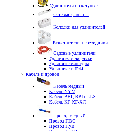
Удлинители на катушке
Сетевые фильтры
Колодки для удлинителей
Разветвители, переходники
Садовые удлинители
Удлинители на рамке
Удлинители-шнуры
Удлинители IP44
Кабель и провод
Кабель медный
Кабель NYM
Кабель ВВГ, ВВГнг-LS
Кабель КГ, КГ-ХЛ
Провод медный
Провод ПВС
Провод ПуВ