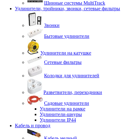
Шинные системы MultiTrack
Удлинители, тройники, звонки, сетевые фильтры
Звонки
Бытовые удлинители
Удлинители на катушке
Сетевые фильтры
Колодки для удлинителей
Разветвители, переходники
Садовые удлинители
Удлинители на рамке
Удлинители-шнуры
Удлинители IP44
Кабель и провод
Кабель медный