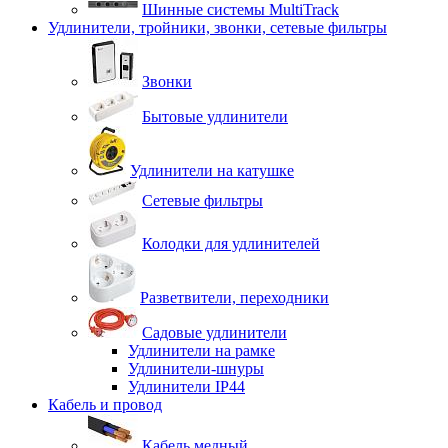
Шинные системы MultiTrack
Удлинители, тройники, звонки, сетевые фильтры
Звонки
Бытовые удлинители
Удлинители на катушке
Сетевые фильтры
Колодки для удлинителей
Разветвители, переходники
Садовые удлинители
Удлинители на рамке
Удлинители-шнуры
Удлинители IP44
Кабель и провод
Кабель медный