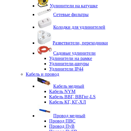
Удлинители на катушке
Сетевые фильтры
Колодки для удлинителей
Разветвители, переходники
Садовые удлинители
Удлинители на рамке
Удлинители-шнуры
Удлинители IP44
Кабель и провод
Кабель медный
Кабель NYM
Кабель ВВГ, ВВГнг-LS
Кабель КГ, КГ-ХЛ
Провод медный
Провод ПВС
Провод ПуВ