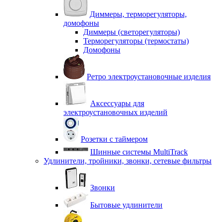
Диммеры, терморегуляторы,
домофоны
Диммеры (светорегуляторы)
Терморегуляторы (термостаты)
Домофоны
Ретро электроустановочные изделия
Аксессуары для
электроустановочных изделий
Розетки с таймером
Шинные системы MultiTrack
Удлинители, тройники, звонки, сетевые фильтры
Звонки
Бытовые удлинители