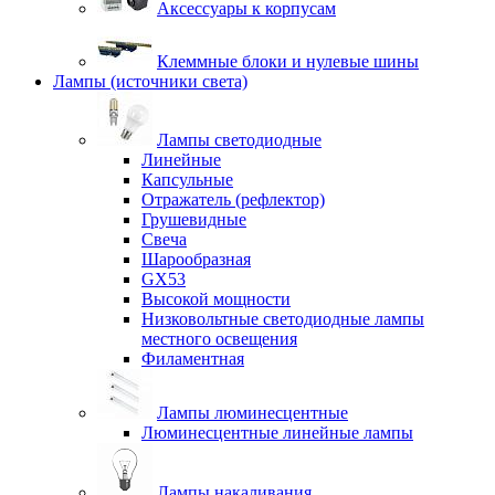
Аксессуары к корпусам
Клеммные блоки и нулевые шины
Лампы (источники света)
Лампы светодиодные
Линейные
Капсульные
Отражатель (рефлектор)
Грушевидные
Свеча
Шарообразная
GX53
Высокой мощности
Низковольтные светодиодные лампы
местного освещения
Филаментная
Лампы люминесцентные
Люминесцентные линейные лампы
Лампы накаливания