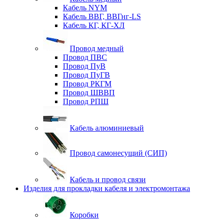
Кабель NYM
Кабель ВВГ, ВВГнг-LS
Кабель КГ, КГ-ХЛ
Провод медный
Провод ПВС
Провод ПуВ
Провод ПуГВ
Провод РКГМ
Провод ШВВП
Провод РПШ
Кабель алюминиевый
Провод самонесущий (СИП)
Кабель и провод связи
Изделия для прокладки кабеля и электромонтажа
Коробки