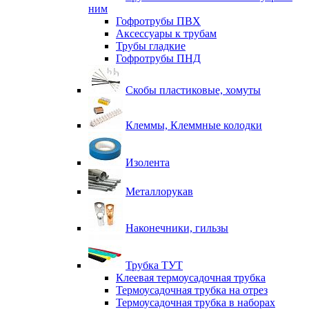
ним
Гофротрубы ПВХ
Аксессуары к трубам
Трубы гладкие
Гофротрубы ПНД
Скобы пластиковые, хомуты
Клеммы, Клеммные колодки
Изолента
Металлорукав
Наконечники, гильзы
Трубка ТУТ
Клеевая термоусадочная трубка
Термоусадочная трубка на отрез
Термоусадочная трубка в наборах