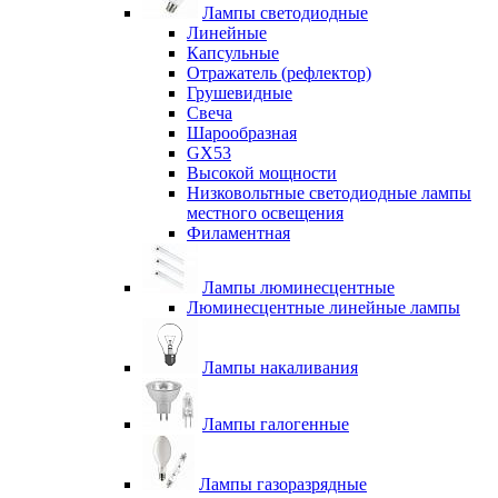
Лампы светодиодные
Линейные
Капсульные
Отражатель (рефлектор)
Грушевидные
Свеча
Шарообразная
GX53
Высокой мощности
Низковольтные светодиодные лампы
местного освещения
Филаментная
Лампы люминесцентные
Люминесцентные линейные лампы
Лампы накаливания
Лампы галогенные
Лампы газоразрядные