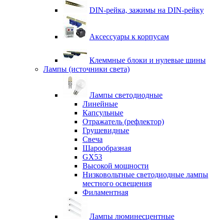
DIN-рейка, зажимы на DIN-рейку
Аксессуары к корпусам
Клеммные блоки и нулевые шины
Лампы (источники света)
Лампы светодиодные
Линейные
Капсульные
Отражатель (рефлектор)
Грушевидные
Свеча
Шарообразная
GX53
Высокой мощности
Низковольтные светодиодные лампы
местного освещения
Филаментная
Лампы люминесцентные