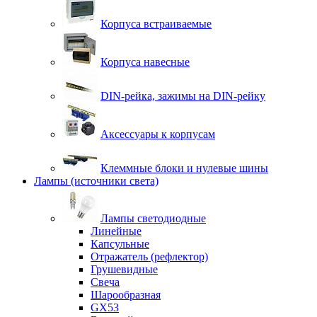
Корпуса встраиваемые
Корпуса навесные
DIN-рейка, зажимы на DIN-рейку
Аксессуары к корпусам
Клеммные блоки и нулевые шины
Лампы (источники света)
Лампы светодиодные
Линейные
Капсульные
Отражатель (рефлектор)
Грушевидные
Свеча
Шарообразная
GX53