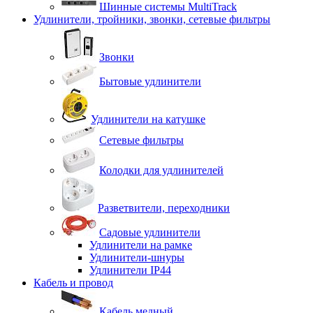
Шинные системы MultiTrack
Удлинители, тройники, звонки, сетевые фильтры
Звонки
Бытовые удлинители
Удлинители на катушке
Сетевые фильтры
Колодки для удлинителей
Разветвители, переходники
Садовые удлинители
Удлинители на рамке
Удлинители-шнуры
Удлинители IP44
Кабель и провод
Кабель медный