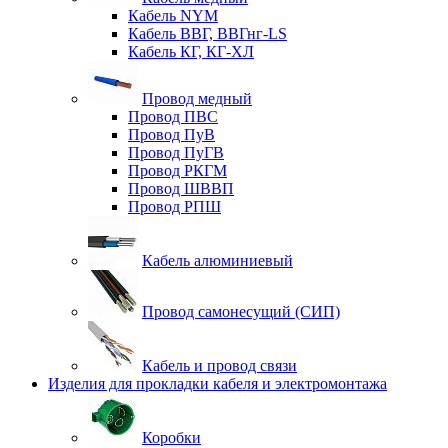
Кабель NYM
Кабель ВВГ, ВВГнг-LS
Кабель КГ, КГ-ХЛ
Провод медный
Провод ПВС
Провод ПуВ
Провод ПуГВ
Провод РКГМ
Провод ШВВП
Провод РПШ
Кабель алюминиевый
Провод самонесущий (СИП)
Кабель и провод связи
Изделия для прокладки кабеля и электромонтажа
Коробки