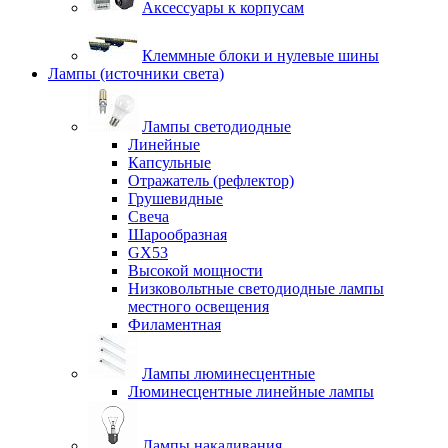
Аксессуары к корпусам
Клеммные блоки и нулевые шины
Лампы (источники света)
Лампы светодиодные
Линейные
Капсульные
Отражатель (рефлектор)
Грушевидные
Свеча
Шарообразная
GX53
Высокой мощности
Низковольтные светодиодные лампы
местного освещения
Филаментная
Лампы люминесцентные
Люминесцентные линейные лампы
Лампы накаливания