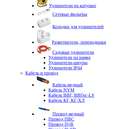
Удлинители на катушке
Сетевые фильтры
Колодки для удлинителей
Разветвители, переходники
Садовые удлинители
Удлинители на рамке
Удлинители-шнуры
Удлинители IP44
Кабель и провод
Кабель медный
Кабель NYM
Кабель ВВГ, ВВГнг-LS
Кабель КГ, КГ-ХЛ
Провод медный
Провод ПВС
Провод ПуВ