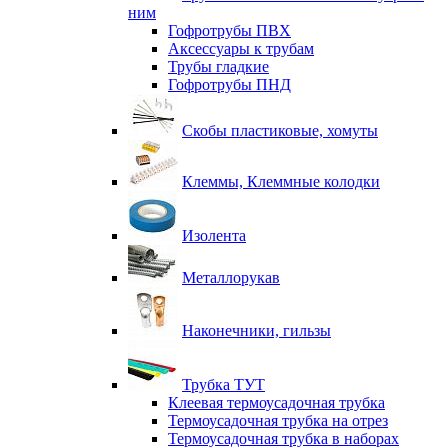
ним
Гофротрубы ПВХ
Аксессуары к трубам
Трубы гладкие
Гофротрубы ПНД
Скобы пластиковые, хомуты
Клеммы, Клеммные колодки
Изолента
Металлорукав
Наконечники, гильзы
Трубка ТУТ
Клеевая термоусадочная трубка
Термоусадочная трубка на отрез
Термоусадочная трубка в наборах