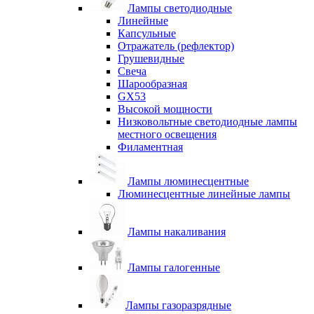
Лампы светодиодные
Линейные
Капсульные
Отражатель (рефлектор)
Грушевидные
Свеча
Шарообразная
GX53
Высокой мощности
Низковольтные светодиодные лампы
местного освещения
Филаментная
Лампы люминесцентные
Люминесцентные линейные лампы
Лампы накаливания
Лампы галогенные
Лампы газоразрядные