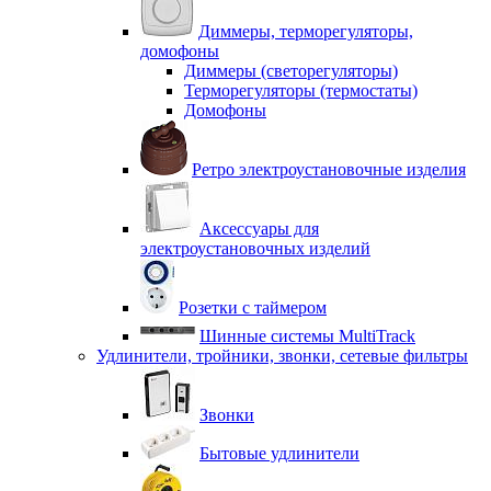
Диммеры, терморегуляторы,
домофоны
Диммеры (светорегуляторы)
Терморегуляторы (термостаты)
Домофоны
Ретро электроустановочные изделия
Аксессуары для
электроустановочных изделий
Розетки с таймером
Шинные системы MultiTrack
Удлинители, тройники, звонки, сетевые фильтры
Звонки
Бытовые удлинители