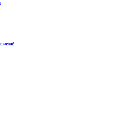
ы
 изделий