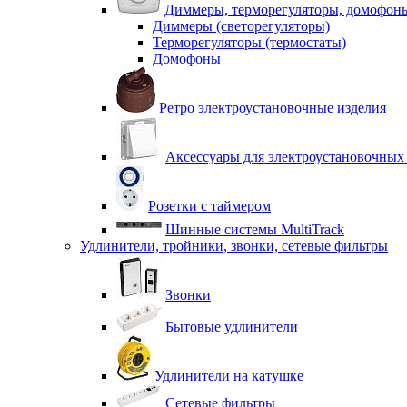
Диммеры, терморегуляторы, домофон
Диммеры (светорегуляторы)
Терморегуляторы (термостаты)
Домофоны
Ретро электроустановочные изделия
Аксессуары для электроустановочных
Розетки с таймером
Шинные системы MultiTrack
Удлинители, тройники, звонки, сетевые фильтры
Звонки
Бытовые удлинители
Удлинители на катушке
Сетевые фильтры