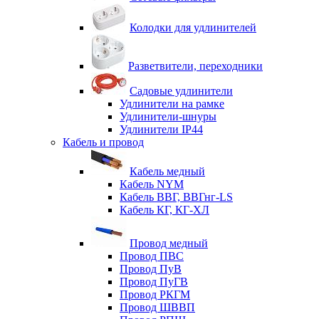
Колодки для удлинителей
Разветвители, переходники
Садовые удлинители
Удлинители на рамке
Удлинители-шнуры
Удлинители IP44
Кабель и провод
Кабель медный
Кабель NYM
Кабель ВВГ, ВВГнг-LS
Кабель КГ, КГ-ХЛ
Провод медный
Провод ПВС
Провод ПуВ
Провод ПуГВ
Провод РКГМ
Провод ШВВП