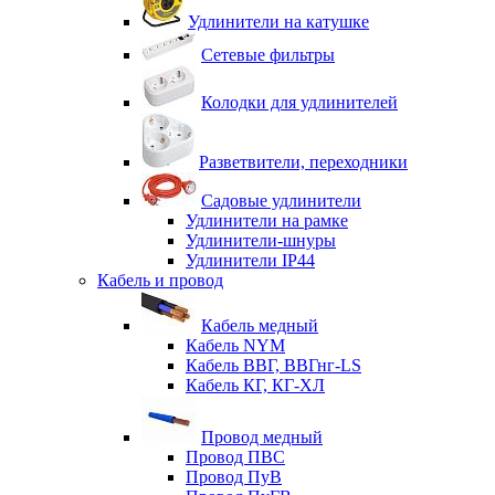
Удлинители на катушке
Сетевые фильтры
Колодки для удлинителей
Разветвители, переходники
Садовые удлинители
Удлинители на рамке
Удлинители-шнуры
Удлинители IP44
Кабель и провод
Кабель медный
Кабель NYM
Кабель ВВГ, ВВГнг-LS
Кабель КГ, КГ-ХЛ
Провод медный
Провод ПВС
Провод ПуВ