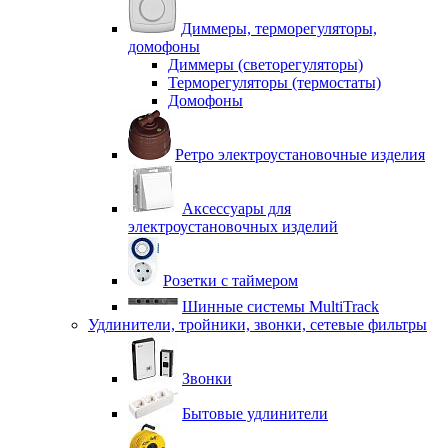
Диммеры, терморегуляторы,
домофоны
Диммеры (светорегуляторы)
Терморегуляторы (термостаты)
Домофоны
Ретро электроустановочные изделия
Аксессуары для
электроустановочных изделий
Розетки с таймером
Шинные системы MultiTrack
Удлинители, тройники, звонки, сетевые фильтры
Звонки
Бытовые удлинители