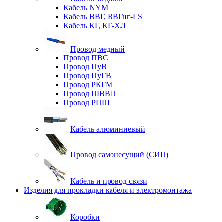
Кабель NYM
Кабель ВВГ, ВВГнг-LS
Кабель КГ, КГ-ХЛ
Провод медный
Провод ПВС
Провод ПуВ
Провод ПуГВ
Провод РКГМ
Провод ШВВП
Провод РПШ
Кабель алюминиевый
Провод самонесущий (СИП)
Кабель и провод связи
Изделия для прокладки кабеля и электромонтажа
Коробки