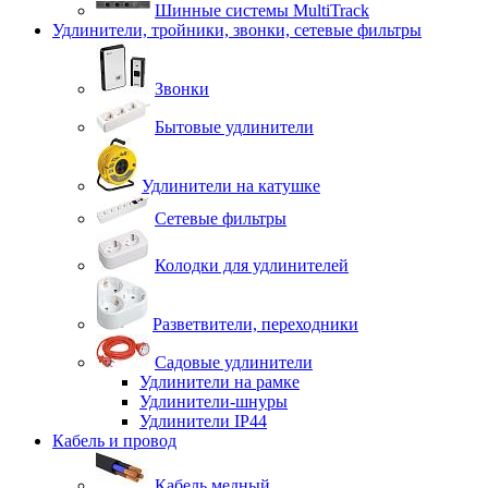
Шинные системы MultiTrack
Удлинители, тройники, звонки, сетевые фильтры
Звонки
Бытовые удлинители
Удлинители на катушке
Сетевые фильтры
Колодки для удлинителей
Разветвители, переходники
Садовые удлинители
Удлинители на рамке
Удлинители-шнуры
Удлинители IP44
Кабель и провод
Кабель медный