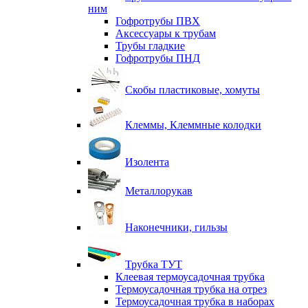
ним
Гофротрубы ПВХ
Аксессуары к трубам
Трубы гладкие
Гофротрубы ПНД
Скобы пластиковые, хомуты
Клеммы, Клеммные колодки
Изолента
Металлорукав
Наконечники, гильзы
Трубка ТУТ
Клеевая термоусадочная трубка
Термоусадочная трубка на отрез
Термоусадочная трубка в наборах