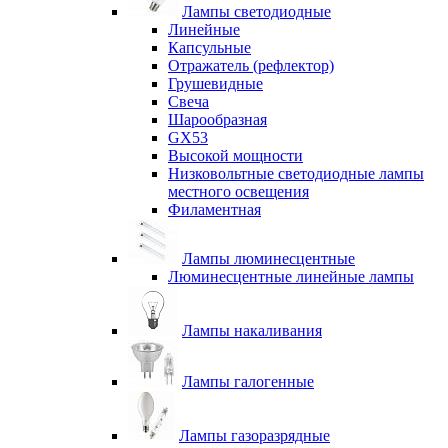
Лампы светодиодные
Линейные
Капсульные
Отражатель (рефлектор)
Грушевидные
Свеча
Шарообразная
GX53
Высокой мощности
Низковольтные светодиодные лампы
местного освещения
Филаментная
Лампы люминесцентные
Люминесцентные линейные лампы
Лампы накаливания
Лампы галогенные
Лампы газоразрядные