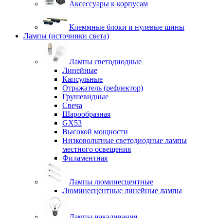
Аксессуары к корпусам
Клеммные блоки и нулевые шины
Лампы (источники света)
Лампы светодиодные
Линейные
Капсульные
Отражатель (рефлектор)
Грушевидные
Свеча
Шарообразная
GX53
Высокой мощности
Низковольтные светодиодные лампы
местного освещения
Филаментная
Лампы люминесцентные
Люминесцентные линейные лампы
Лампы накаливания