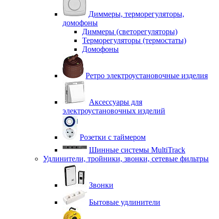
Диммеры, терморегуляторы,
домофоны
Диммеры (светорегуляторы)
Терморегуляторы (термостаты)
Домофоны
Ретро электроустановочные изделия
Аксессуары для
электроустановочных изделий
Розетки с таймером
Шинные системы MultiTrack
Удлинители, тройники, звонки, сетевые фильтры
Звонки
Бытовые удлинители