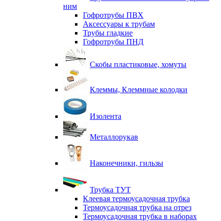
ним
Гофротрубы ПВХ
Аксессуары к трубам
Трубы гладкие
Гофротрубы ПНД
Скобы пластиковые, хомуты
Клеммы, Клеммные колодки
Изолента
Металлорукав
Наконечники, гильзы
Трубка ТУТ
Клеевая термоусадочная трубка
Термоусадочная трубка на отрез
Термоусадочная трубка в наборах