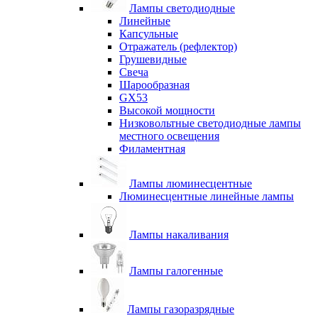
Лампы светодиодные
Линейные
Капсульные
Отражатель (рефлектор)
Грушевидные
Свеча
Шарообразная
GX53
Высокой мощности
Низковольтные светодиодные лампы
местного освещения
Филаментная
Лампы люминесцентные
Люминесцентные линейные лампы
Лампы накаливания
Лампы галогенные
Лампы газоразрядные