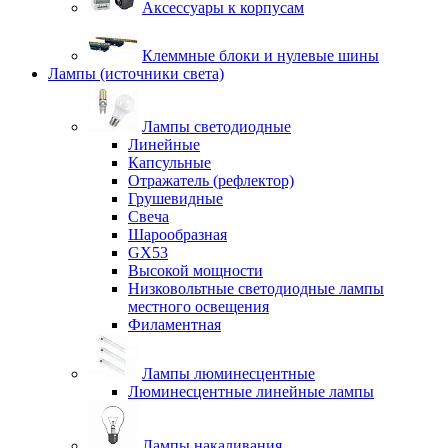
Аксессуары к корпусам
Клеммные блоки и нулевые шины
Лампы (источники света)
Лампы светодиодные
Линейные
Капсульные
Отражатель (рефлектор)
Грушевидные
Свеча
Шарообразная
GX53
Высокой мощности
Низковольтные светодиодные лампы
местного освещения
Филаментная
Лампы люминесцентные
Люминесцентные линейные лампы
Лампы накаливания