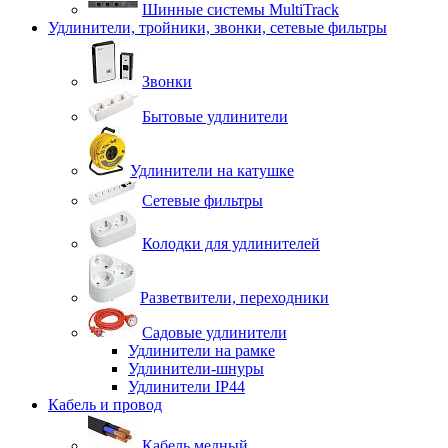
Шинные системы MultiTrack
Удлинители, тройники, звонки, сетевые фильтры
Звонки
Бытовые удлинители
Удлинители на катушке
Сетевые фильтры
Колодки для удлинителей
Разветвители, переходники
Садовые удлинители
Удлинители на рамке
Удлинители-шнуры
Удлинители IP44
Кабель и провод
Кабель медный