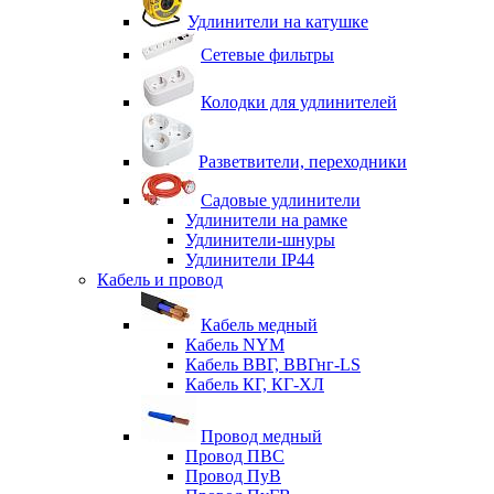
Удлинители на катушке
Сетевые фильтры
Колодки для удлинителей
Разветвители, переходники
Садовые удлинители
Удлинители на рамке
Удлинители-шнуры
Удлинители IP44
Кабель и провод
Кабель медный
Кабель NYM
Кабель ВВГ, ВВГнг-LS
Кабель КГ, КГ-ХЛ
Провод медный
Провод ПВС
Провод ПуВ