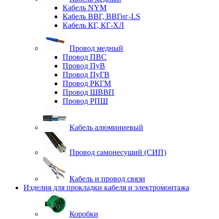
Кабель NYM
Кабель ВВГ, ВВГнг-LS
Кабель КГ, КГ-ХЛ
Провод медный
Провод ПВС
Провод ПуВ
Провод ПуГВ
Провод РКГМ
Провод ШВВП
Провод РПШ
Кабель алюминиевый
Провод самонесущий (СИП)
Кабель и провод связи
Изделия для прокладки кабеля и электромонтажа
Коробки