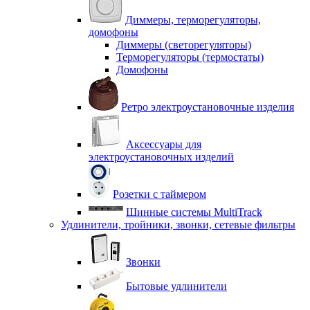
Диммеры, терморегуляторы,
домофоны
Диммеры (светорегуляторы)
Терморегуляторы (термостаты)
Домофоны
Ретро электроустановочные изделия
Аксессуары для
электроустановочных изделий
Розетки с таймером
Шинные системы MultiTrack
Удлинители, тройники, звонки, сетевые фильтры
Звонки
Бытовые удлинители