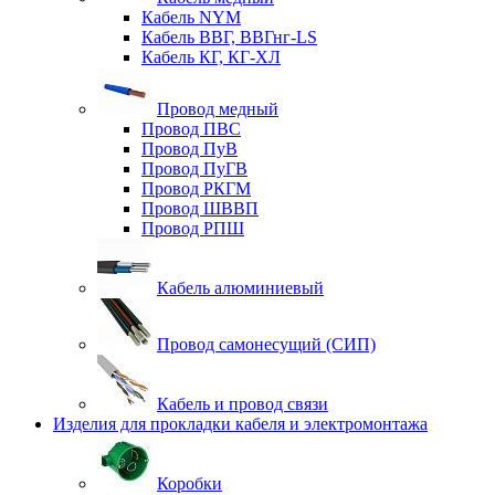
Кабель NYM
Кабель ВВГ, ВВГнг-LS
Кабель КГ, КГ-ХЛ
Провод медный
Провод ПВС
Провод ПуВ
Провод ПуГВ
Провод РКГМ
Провод ШВВП
Провод РПШ
Кабель алюминиевый
Провод самонесущий (СИП)
Кабель и провод связи
Изделия для прокладки кабеля и электромонтажа
Коробки