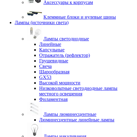
Аксессуары к корпусам
Клеммные блоки и нулевые шины
Лампы (источники света)
Лампы светодиодные
Линейные
Капсульные
Отражатель (рефлектор)
Грушевидные
Свеча
Шарообразная
GX53
Высокой мощности
Низковольтные светодиодные лампы
местного освещения
Филаментная
Лампы люминесцентные
Люминесцентные линейные лампы
Лампы накаливания