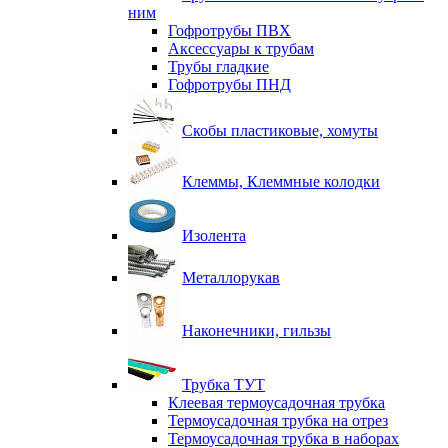
ним
Гофротрубы ПВХ
Аксессуары к трубам
Трубы гладкие
Гофротрубы ПНД
Скобы пластиковые, хомуты
Клеммы, Клеммные колодки
Изолента
Металлорукав
Наконечники, гильзы
Трубка ТУТ
Клеевая термоусадочная трубка
Термоусадочная трубка на отрез
Термоусадочная трубка в наборах