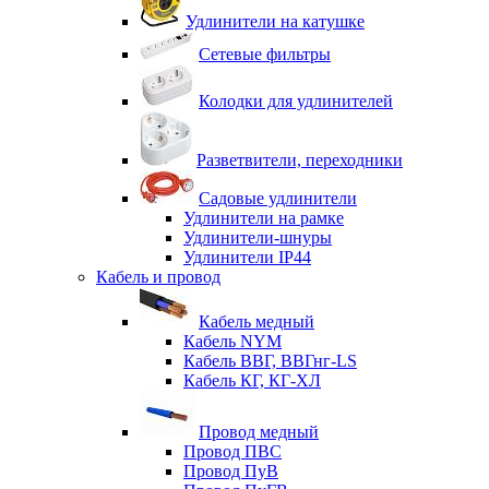
Удлинители на катушке
Сетевые фильтры
Колодки для удлинителей
Разветвители, переходники
Садовые удлинители
Удлинители на рамке
Удлинители-шнуры
Удлинители IP44
Кабель и провод
Кабель медный
Кабель NYM
Кабель ВВГ, ВВГнг-LS
Кабель КГ, КГ-ХЛ
Провод медный
Провод ПВС
Провод ПуВ