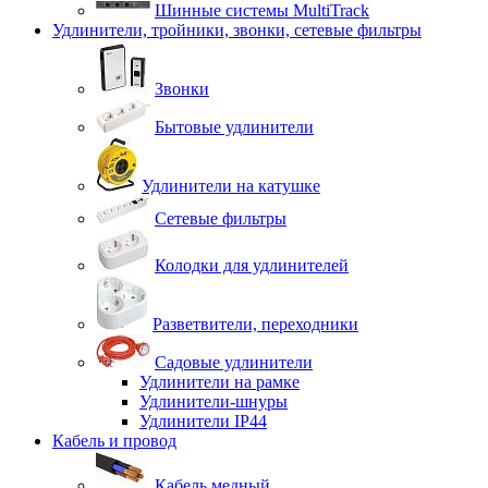
Шинные системы MultiTrack
Удлинители, тройники, звонки, сетевые фильтры
Звонки
Бытовые удлинители
Удлинители на катушке
Сетевые фильтры
Колодки для удлинителей
Разветвители, переходники
Садовые удлинители
Удлинители на рамке
Удлинители-шнуры
Удлинители IP44
Кабель и провод
Кабель медный