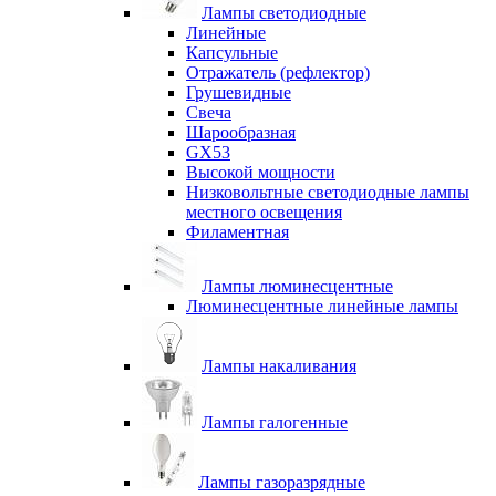
Лампы светодиодные
Линейные
Капсульные
Отражатель (рефлектор)
Грушевидные
Свеча
Шарообразная
GX53
Высокой мощности
Низковольтные светодиодные лампы
местного освещения
Филаментная
Лампы люминесцентные
Люминесцентные линейные лампы
Лампы накаливания
Лампы галогенные
Лампы газоразрядные