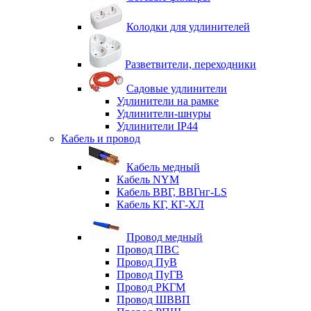
Колодки для удлинителей
Разветвители, переходники
Садовые удлинители
Удлинители на рамке
Удлинители-шнуры
Удлинители IP44
Кабель и провод
Кабель медный
Кабель NYM
Кабель ВВГ, ВВГнг-LS
Кабель КГ, КГ-ХЛ
Провод медный
Провод ПВС
Провод ПуВ
Провод ПуГВ
Провод РКГМ
Провод ШВВП