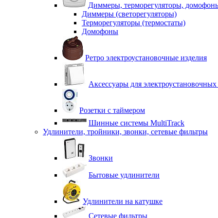
Диммеры, терморегуляторы, домофон
Диммеры (светорегуляторы)
Терморегуляторы (термостаты)
Домофоны
Ретро электроустановочные изделия
Аксессуары для электроустановочных
Розетки с таймером
Шинные системы MultiTrack
Удлинители, тройники, звонки, сетевые фильтры
Звонки
Бытовые удлинители
Удлинители на катушке
Сетевые фильтры