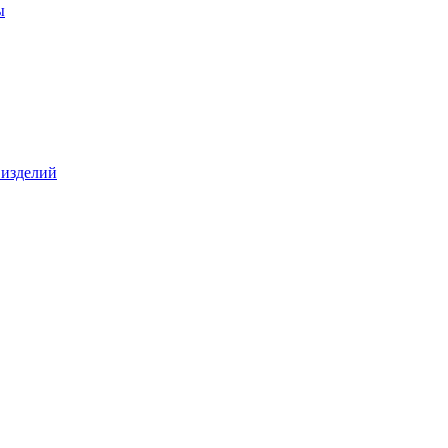
ы
 изделий