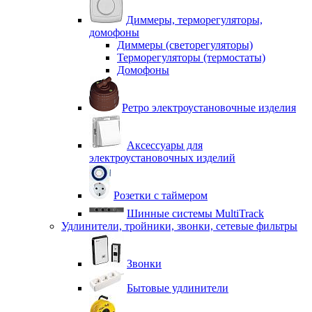
Диммеры, терморегуляторы,
домофоны
Диммеры (светорегуляторы)
Терморегуляторы (термостаты)
Домофоны
Ретро электроустановочные изделия
Аксессуары для
электроустановочных изделий
Розетки с таймером
Шинные системы MultiTrack
Удлинители, тройники, звонки, сетевые фильтры
Звонки
Бытовые удлинители