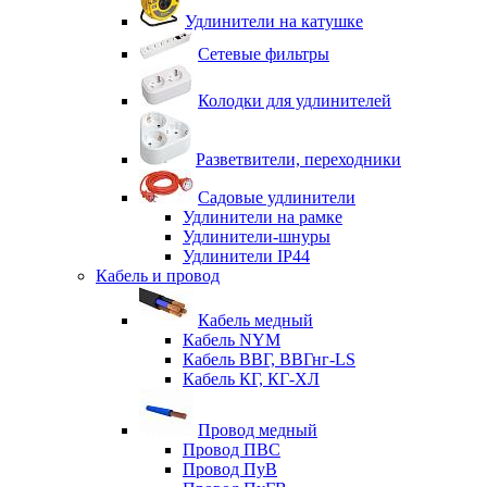
Удлинители на катушке
Сетевые фильтры
Колодки для удлинителей
Разветвители, переходники
Садовые удлинители
Удлинители на рамке
Удлинители-шнуры
Удлинители IP44
Кабель и провод
Кабель медный
Кабель NYM
Кабель ВВГ, ВВГнг-LS
Кабель КГ, КГ-ХЛ
Провод медный
Провод ПВС
Провод ПуВ