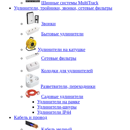
Шинные системы MultiTrack
Удлинители, тройники, звонки, сетевые фильтры
Звонки
Бытовые удлинители
Удлинители на катушке
Сетевые фильтры
Колодки для удлинителей
Разветвители, переходники
Садовые удлинители
Удлинители на рамке
Удлинители-шнуры
Удлинители IP44
Кабель и провод
Кабель медный