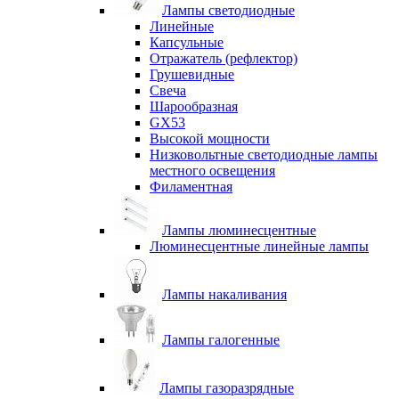
Лампы светодиодные
Линейные
Капсульные
Отражатель (рефлектор)
Грушевидные
Свеча
Шарообразная
GX53
Высокой мощности
Низковольтные светодиодные лампы
местного освещения
Филаментная
Лампы люминесцентные
Люминесцентные линейные лампы
Лампы накаливания
Лампы галогенные
Лампы газоразрядные