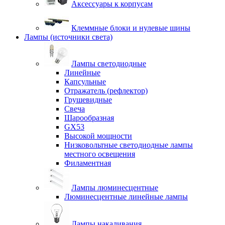
Аксессуары к корпусам
Клеммные блоки и нулевые шины
Лампы (источники света)
Лампы светодиодные
Линейные
Капсульные
Отражатель (рефлектор)
Грушевидные
Свеча
Шарообразная
GX53
Высокой мощности
Низковольтные светодиодные лампы
местного освещения
Филаментная
Лампы люминесцентные
Люминесцентные линейные лампы
Лампы накаливания