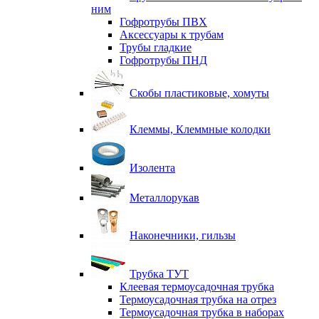
ним
Гофротрубы ПВХ
Аксессуары к трубам
Трубы гладкие
Гофротрубы ПНД
Скобы пластиковые, хомуты
Клеммы, Клеммные колодки
Изолента
Металлорукав
Наконечники, гильзы
Трубка ТУТ
Клеевая термоусадочная трубка
Термоусадочная трубка на отрез
Термоусадочная трубка в наборах