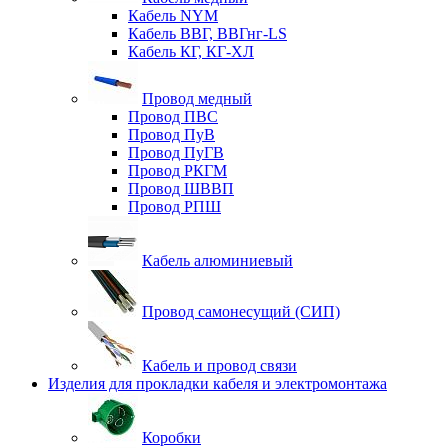
Кабель NYM
Кабель ВВГ, ВВГнг-LS
Кабель КГ, КГ-ХЛ
Провод медный
Провод ПВС
Провод ПуВ
Провод ПуГВ
Провод РКГМ
Провод ШВВП
Провод РПШ
Кабель алюминиевый
Провод самонесущий (СИП)
Кабель и провод связи
Изделия для прокладки кабеля и электромонтажа
Коробки