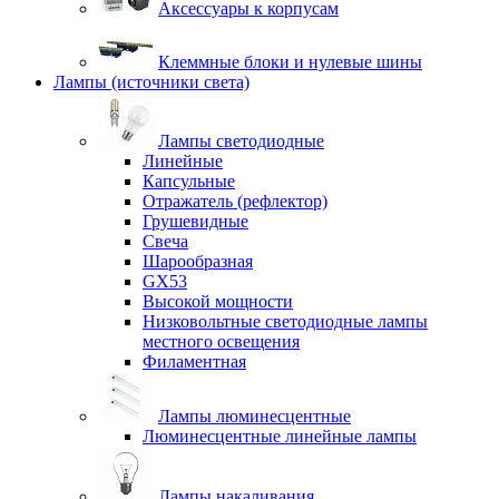
Аксессуары к корпусам
Клеммные блоки и нулевые шины
Лампы (источники света)
Лампы светодиодные
Линейные
Капсульные
Отражатель (рефлектор)
Грушевидные
Свеча
Шарообразная
GX53
Высокой мощности
Низковольтные светодиодные лампы
местного освещения
Филаментная
Лампы люминесцентные
Люминесцентные линейные лампы
Лампы накаливания