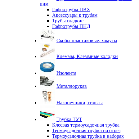
ним
Гофротрубы ПВХ
Аксессуары к трубам
Трубы гладкие
Гофротрубы ПНД
Скобы пластиковые, хомуты
Клеммы, Клеммные колодки
Изолента
Металлорукав
Наконечники, гильзы
Трубка ТУТ
Клеевая термоусадочная трубка
Термоусадочная трубка на отрез
Термоусадочная трубка в наборах