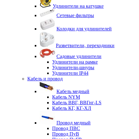
Удлинители на катушке
Сетевые фильтры
Колодки для удлинителей
Разветвители, переходники
Садовые удлинители
Удлинители на рамке
Удлинители-шнуры
Удлинители IP44
Кабель и провод
Кабель медный
Кабель NYM
Кабель ВВГ, ВВГнг-LS
Кабель КГ, КГ-ХЛ
Провод медный
Провод ПВС
Провод ПуВ