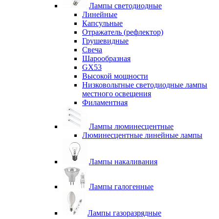
Лампы светодиодные
Линейные
Капсульные
Отражатель (рефлектор)
Грушевидные
Свеча
Шарообразная
GX53
Высокой мощности
Низковольтные светодиодные лампы
местного освещения
Филаментная
Лампы люминесцентные
Люминесцентные линейные лампы
Лампы накаливания
Лампы галогенные
Лампы газоразрядные