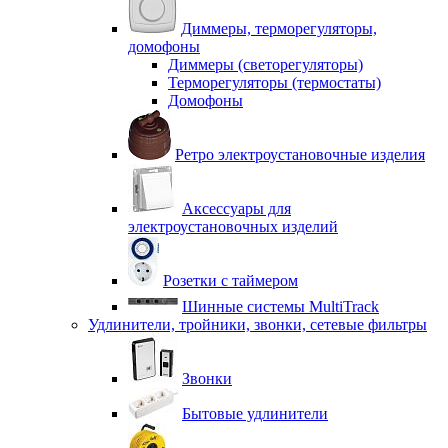
Диммеры, терморегуляторы,
домофоны
Диммеры (светорегуляторы)
Терморегуляторы (термостаты)
Домофоны
Ретро электроустановочные изделия
Аксессуары для
электроустановочных изделий
Розетки с таймером
Шинные системы MultiTrack
Удлинители, тройники, звонки, сетевые фильтры
Звонки
Бытовые удлинители