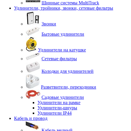
Шинные системы MultiTrack
Удлинители, тройники, звонки, сетевые фильтры
Звонки
Бытовые удлинители
Удлинители на катушке
Сетевые фильтры
Колодки для удлинителей
Разветвители, переходники
Садовые удлинители
Удлинители на рамке
Удлинители-шнуры
Удлинители IP44
Кабель и провод
Кабель медный