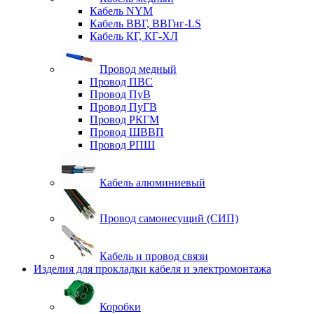
Кабель NYM
Кабель ВВГ, ВВГнг-LS
Кабель КГ, КГ-ХЛ
Провод медный
Провод ПВС
Провод ПуВ
Провод ПуГВ
Провод РКГМ
Провод ШВВП
Провод РПШ
Кабель алюминиевый
Провод самонесущий (СИП)
Кабель и провод связи
Изделия для прокладки кабеля и электромонтажа
Коробки