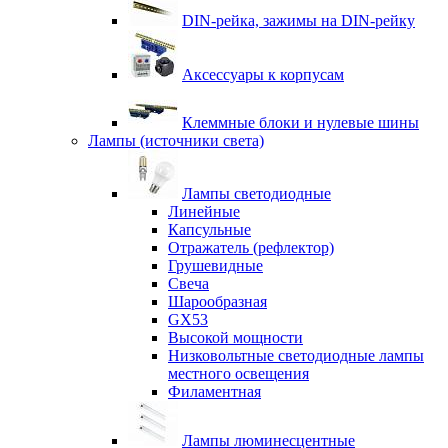
DIN-рейка, зажимы на DIN-рейку
Аксессуары к корпусам
Клеммные блоки и нулевые шины
Лампы (источники света)
Лампы светодиодные
Линейные
Капсульные
Отражатель (рефлектор)
Грушевидные
Свеча
Шарообразная
GX53
Высокой мощности
Низковольтные светодиодные лампы
местного освещения
Филаментная
Лампы люминесцентные