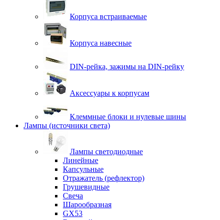
Корпуса встраиваемые
Корпуса навесные
DIN-рейка, зажимы на DIN-рейку
Аксессуары к корпусам
Клеммные блоки и нулевые шины
Лампы (источники света)
Лампы светодиодные
Линейные
Капсульные
Отражатель (рефлектор)
Грушевидные
Свеча
Шарообразная
GX53