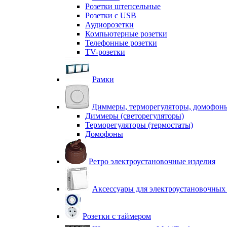
Розетки штепсельные
Розетки с USB
Аудиорозетки
Компьютерные розетки
Телефонные розетки
TV-розетки
Рамки
Диммеры, терморегуляторы, домофон
Диммеры (светорегуляторы)
Терморегуляторы (термостаты)
Домофоны
Ретро электроустановочные изделия
Аксессуары для электроустановочных
Розетки с таймером