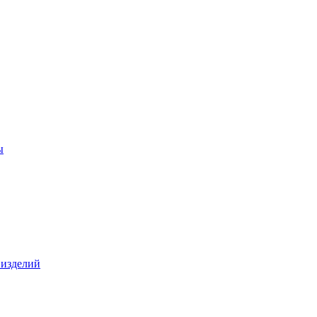
ы
 изделий