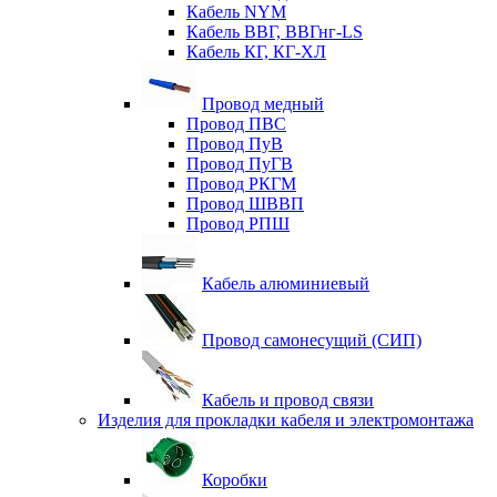
Кабель NYM
Кабель ВВГ, ВВГнг-LS
Кабель КГ, КГ-ХЛ
Провод медный
Провод ПВС
Провод ПуВ
Провод ПуГВ
Провод РКГМ
Провод ШВВП
Провод РПШ
Кабель алюминиевый
Провод самонесущий (СИП)
Кабель и провод связи
Изделия для прокладки кабеля и электромонтажа
Коробки