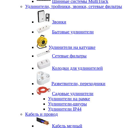
Шинные системы MultiTrack
Удлинители, тройники, звонки, сетевые фильтры
Звонки
Бытовые удлинители
Удлинители на катушке
Сетевые фильтры
Колодки для удлинителей
Разветвители, переходники
Садовые удлинители
Удлинители на рамке
Удлинители-шнуры
Удлинители IP44
Кабель и провод
Кабель медный