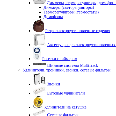
Диммеры, терморегуляторы, домофон
Диммеры (светорегуляторы)
Терморегуляторы (термостаты)
Домофоны
Ретро электроустановочные изделия
Аксессуары для электроустановочных
Розетки с таймером
Шинные системы MultiTrack
Удлинители, тройники, звонки, сетевые фильтры
Звонки
Бытовые удлинители
Удлинители на катушке
Сетевые фильтры