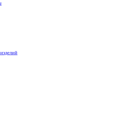
ы
 изделий