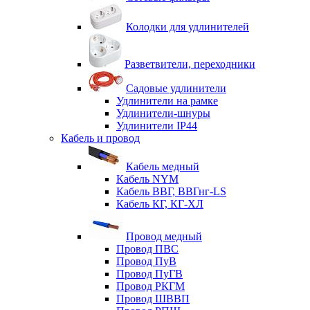
Колодки для удлинителей
Разветвители, переходники
Садовые удлинители
Удлинители на рамке
Удлинители-шнуры
Удлинители IP44
Кабель и провод
Кабель медный
Кабель NYM
Кабель ВВГ, ВВГнг-LS
Кабель КГ, КГ-ХЛ
Провод медный
Провод ПВС
Провод ПуВ
Провод ПуГВ
Провод РКГМ
Провод ШВВП