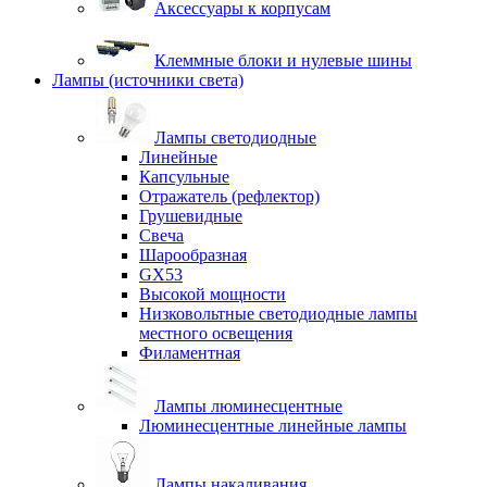
Аксессуары к корпусам
Клеммные блоки и нулевые шины
Лампы (источники света)
Лампы светодиодные
Линейные
Капсульные
Отражатель (рефлектор)
Грушевидные
Свеча
Шарообразная
GX53
Высокой мощности
Низковольтные светодиодные лампы
местного освещения
Филаментная
Лампы люминесцентные
Люминесцентные линейные лампы
Лампы накаливания