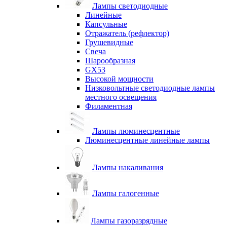
Лампы светодиодные
Линейные
Капсульные
Отражатель (рефлектор)
Грушевидные
Свеча
Шарообразная
GX53
Высокой мощности
Низковольтные светодиодные лампы
местного освещения
Филаментная
Лампы люминесцентные
Люминесцентные линейные лампы
Лампы накаливания
Лампы галогенные
Лампы газоразрядные