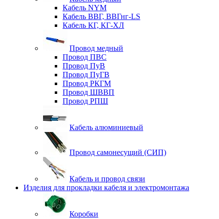
Кабель NYM
Кабель ВВГ, ВВГнг-LS
Кабель КГ, КГ-ХЛ
Провод медный
Провод ПВС
Провод ПуВ
Провод ПуГВ
Провод РКГМ
Провод ШВВП
Провод РПШ
Кабель алюминиевый
Провод самонесущий (СИП)
Кабель и провод связи
Изделия для прокладки кабеля и электромонтажа
Коробки