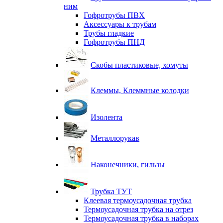
ним
Гофротрубы ПВХ
Аксессуары к трубам
Трубы гладкие
Гофротрубы ПНД
Скобы пластиковые, хомуты
Клеммы, Клеммные колодки
Изолента
Металлорукав
Наконечники, гильзы
Трубка ТУТ
Клеевая термоусадочная трубка
Термоусадочная трубка на отрез
Термоусадочная трубка в наборах