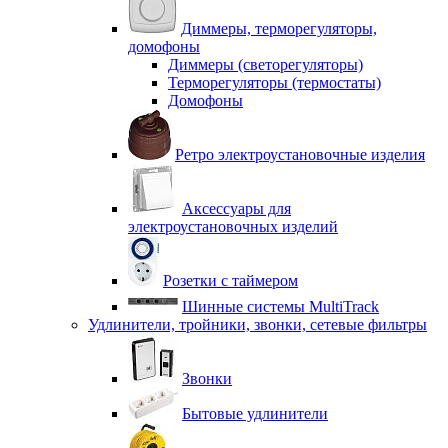
Диммеры, терморегуляторы,
домофоны
Диммеры (светорегуляторы)
Терморегуляторы (термостаты)
Домофоны
Ретро электроустановочные изделия
Аксессуары для
электроустановочных изделий
Розетки с таймером
Шинные системы MultiTrack
Удлинители, тройники, звонки, сетевые фильтры
Звонки
Бытовые удлинители