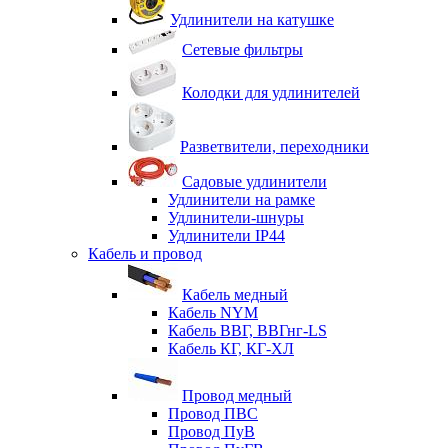
Удлинители на катушке
Сетевые фильтры
Колодки для удлинителей
Разветвители, переходники
Садовые удлинители
Удлинители на рамке
Удлинители-шнуры
Удлинители IP44
Кабель и провод
Кабель медный
Кабель NYM
Кабель ВВГ, ВВГнг-LS
Кабель КГ, КГ-ХЛ
Провод медный
Провод ПВС
Провод ПуВ