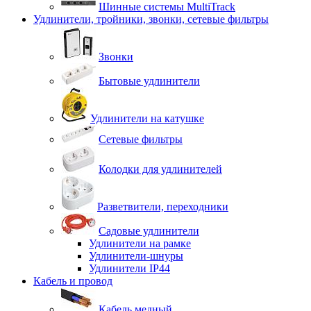
Шинные системы MultiTrack
Удлинители, тройники, звонки, сетевые фильтры
Звонки
Бытовые удлинители
Удлинители на катушке
Сетевые фильтры
Колодки для удлинителей
Разветвители, переходники
Садовые удлинители
Удлинители на рамке
Удлинители-шнуры
Удлинители IP44
Кабель и провод
Кабель медный