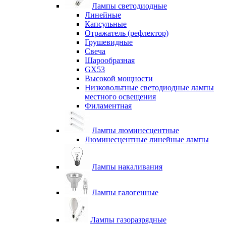
Лампы светодиодные
Линейные
Капсульные
Отражатель (рефлектор)
Грушевидные
Свеча
Шарообразная
GX53
Высокой мощности
Низковольтные светодиодные лампы
местного освещения
Филаментная
Лампы люминесцентные
Люминесцентные линейные лампы
Лампы накаливания
Лампы галогенные
Лампы газоразрядные