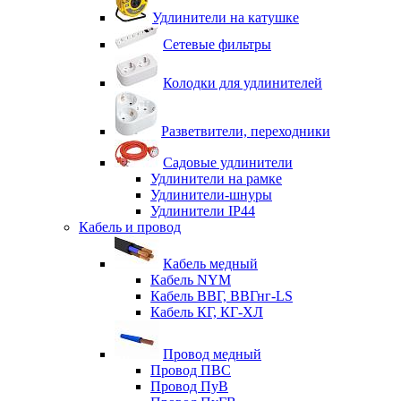
Удлинители на катушке
Сетевые фильтры
Колодки для удлинителей
Разветвители, переходники
Садовые удлинители
Удлинители на рамке
Удлинители-шнуры
Удлинители IP44
Кабель и провод
Кабель медный
Кабель NYM
Кабель ВВГ, ВВГнг-LS
Кабель КГ, КГ-ХЛ
Провод медный
Провод ПВС
Провод ПуВ