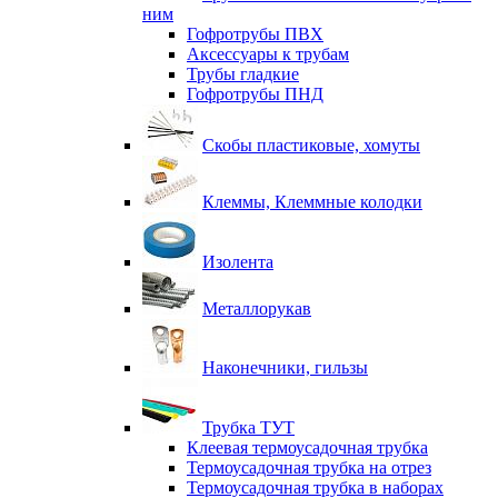
ним
Гофротрубы ПВХ
Аксессуары к трубам
Трубы гладкие
Гофротрубы ПНД
Скобы пластиковые, хомуты
Клеммы, Клеммные колодки
Изолента
Металлорукав
Наконечники, гильзы
Трубка ТУТ
Клеевая термоусадочная трубка
Термоусадочная трубка на отрез
Термоусадочная трубка в наборах