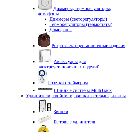
Диммеры, терморегуляторы,
домофоны
Диммеры (светорегуляторы)
Терморегуляторы (термостаты)
Домофоны
Ретро электроустановочные изделия
Аксессуары для
электроустановочных изделий
Розетки с таймером
Шинные системы MultiTrack
Удлинители, тройники, звонки, сетевые фильтры
Звонки
Бытовые удлинители