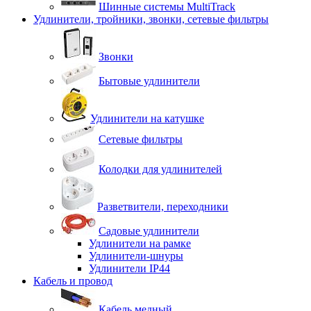
Шинные системы MultiTrack
Удлинители, тройники, звонки, сетевые фильтры
Звонки
Бытовые удлинители
Удлинители на катушке
Сетевые фильтры
Колодки для удлинителей
Разветвители, переходники
Садовые удлинители
Удлинители на рамке
Удлинители-шнуры
Удлинители IP44
Кабель и провод
Кабель медный