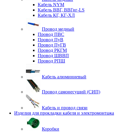
Кабель NYM
Кабель ВВГ, ВВГнг-LS
Кабель КГ, КГ-ХЛ
Провод медный
Провод ПВС
Провод ПуВ
Провод ПуГВ
Провод РКГМ
Провод ШВВП
Провод РПШ
Кабель алюминиевый
Провод самонесущий (СИП)
Кабель и провод связи
Изделия для прокладки кабеля и электромонтажа
Коробки