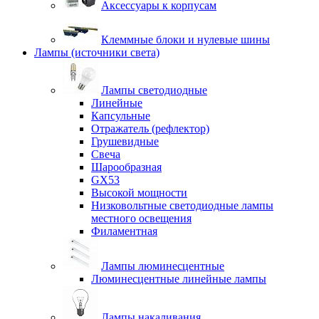
Аксессуары к корпусам
Клеммные блоки и нулевые шины
Лампы (источники света)
Лампы светодиодные
Линейные
Капсульные
Отражатель (рефлектор)
Грушевидные
Свеча
Шарообразная
GX53
Высокой мощности
Низковольтные светодиодные лампы
местного освещения
Филаментная
Лампы люминесцентные
Люминесцентные линейные лампы
Лампы накаливания