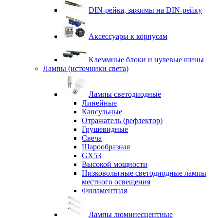
DIN-рейка, зажимы на DIN-рейку
Аксессуары к корпусам
Клеммные блоки и нулевые шины
Лампы (источники света)
Лампы светодиодные
Линейные
Капсульные
Отражатель (рефлектор)
Грушевидные
Свеча
Шарообразная
GX53
Высокой мощности
Низковольтные светодиодные лампы
местного освещения
Филаментная
Лампы люминесцентные