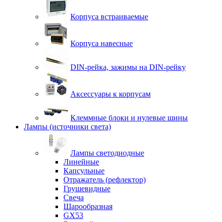
Корпуса встраиваемые
Корпуса навесные
DIN-рейка, зажимы на DIN-рейку
Аксессуары к корпусам
Клеммные блоки и нулевые шины
Лампы (источники света)
Лампы светодиодные
Линейные
Капсульные
Отражатель (рефлектор)
Грушевидные
Свеча
Шарообразная
GX53