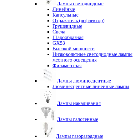
Лампы светодиодные
Линейные
Капсульные
Отражатель (рефлектор)
Грушевидные
Свеча
Шарообразная
GX53
Высокой мощности
Низковольтные светодиодные лампы
местного освещения
Филаментная
Лампы люминесцентные
Люминесцентные линейные лампы
Лампы накаливания
Лампы галогенные
Лампы газоразрядные