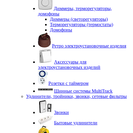
Диммеры, терморегуляторы,
домофоны
Диммеры (светорегуляторы)
Терморегуляторы (термостаты)
Домофоны
Ретро электроустановочные изделия
Аксессуары для
электроустановочных изделий
Розетки с таймером
Шинные системы MultiTrack
Удлинители, тройники, звонки, сетевые фильтры
Звонки
Бытовые удлинители