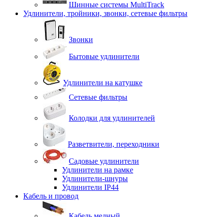
Шинные системы MultiTrack
Удлинители, тройники, звонки, сетевые фильтры
Звонки
Бытовые удлинители
Удлинители на катушке
Сетевые фильтры
Колодки для удлинителей
Разветвители, переходники
Садовые удлинители
Удлинители на рамке
Удлинители-шнуры
Удлинители IP44
Кабель и провод
Кабель медный