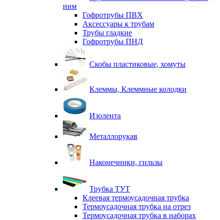
ним
Гофротрубы ПВХ
Аксессуары к трубам
Трубы гладкие
Гофротрубы ПНД
Скобы пластиковые, хомуты
Клеммы, Клеммные колодки
Изолента
Металлорукав
Наконечники, гильзы
Трубка ТУТ
Клеевая термоусадочная трубка
Термоусадочная трубка на отрез
Термоусадочная трубка в наборах