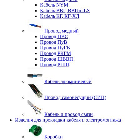
Кабель NYM
Кабель ВВГ, ВВГнг-LS
Кабель КГ, КГ-ХЛ
Провод медный
Провод ПВС
Провод ПуВ
Провод ПуГВ
Провод РКГМ
Провод ШВВП
Провод РПШ
Кабель алюминиевый
Провод самонесущий (СИП)
Кабель и провод связи
Изделия для прокладки кабеля и электромонтажа
Коробки