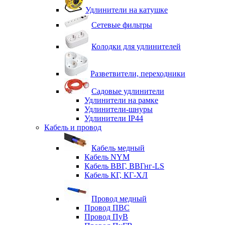
Удлинители на катушке
Сетевые фильтры
Колодки для удлинителей
Разветвители, переходники
Садовые удлинители
Удлинители на рамке
Удлинители-шнуры
Удлинители IP44
Кабель и провод
Кабель медный
Кабель NYM
Кабель ВВГ, ВВГнг-LS
Кабель КГ, КГ-ХЛ
Провод медный
Провод ПВС
Провод ПуВ