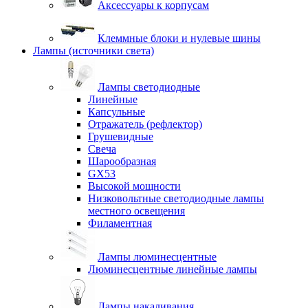
Аксессуары к корпусам
Клеммные блоки и нулевые шины
Лампы (источники света)
Лампы светодиодные
Линейные
Капсульные
Отражатель (рефлектор)
Грушевидные
Свеча
Шарообразная
GX53
Высокой мощности
Низковольтные светодиодные лампы
местного освещения
Филаментная
Лампы люминесцентные
Люминесцентные линейные лампы
Лампы накаливания