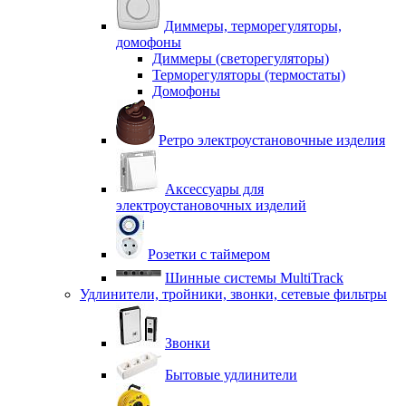
Диммеры, терморегуляторы,
домофоны
Диммеры (светорегуляторы)
Терморегуляторы (термостаты)
Домофоны
Ретро электроустановочные изделия
Аксессуары для
электроустановочных изделий
Розетки с таймером
Шинные системы MultiTrack
Удлинители, тройники, звонки, сетевые фильтры
Звонки
Бытовые удлинители