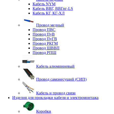
Кабель NYM
Кабель ВВГ, ВВГнг-LS
Кабель КГ, КГ-ХЛ
Провод медный
Провод ПВС
Провод ПуВ
Провод ПуГВ
Провод РКГМ
Провод ШВВП
Провод РПШ
Кабель алюминиевый
Провод самонесущий (СИП)
Кабель и провод связи
Изделия для прокладки кабеля и электромонтажа
Коробки