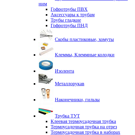
ним
Гофротрубы ПВХ
Аксессуары к трубам
Трубы гладкие
Гофротрубы ПНД
Скобы пластиковые, хомуты
Клеммы, Клеммные колодки
Изолента
Металлорукав
Наконечники, гильзы
Трубка ТУТ
Клеевая термоусадочная трубка
Термоусадочная трубка на отрез
Термоусадочная трубка в наборах