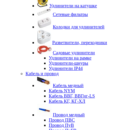
Удлинители на катушке
Сетевые фильтры
Колодки для удлинителей
Разветвители, переходники
Садовые удлинители
Удлинители на рамке
Удлинители-шнуры
Удлинители IP44
Кабель и провод
Кабель медный
Кабель NYM
Кабель ВВГ, ВВГнг-LS
Кабель КГ, КГ-ХЛ
Провод медный
Провод ПВС
Провод ПуВ