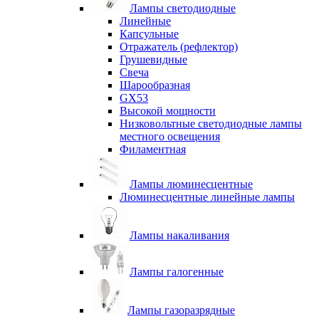
Лампы светодиодные
Линейные
Капсульные
Отражатель (рефлектор)
Грушевидные
Свеча
Шарообразная
GX53
Высокой мощности
Низковольтные светодиодные лампы
местного освещения
Филаментная
Лампы люминесцентные
Люминесцентные линейные лампы
Лампы накаливания
Лампы галогенные
Лампы газоразрядные