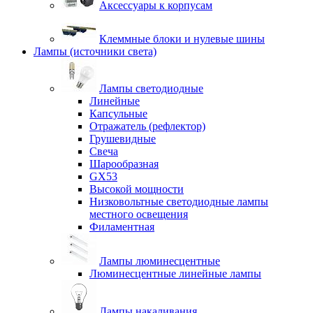
Аксессуары к корпусам
Клеммные блоки и нулевые шины
Лампы (источники света)
Лампы светодиодные
Линейные
Капсульные
Отражатель (рефлектор)
Грушевидные
Свеча
Шарообразная
GX53
Высокой мощности
Низковольтные светодиодные лампы
местного освещения
Филаментная
Лампы люминесцентные
Люминесцентные линейные лампы
Лампы накаливания