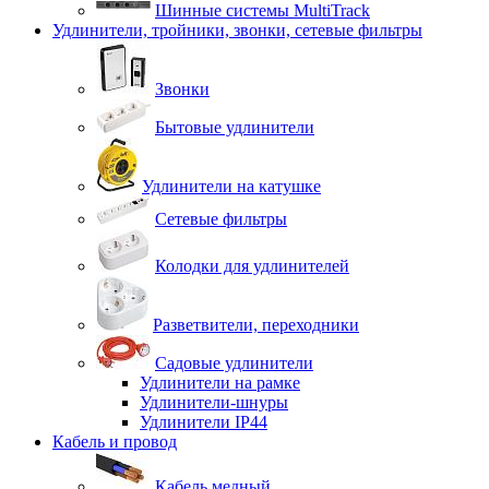
Шинные системы MultiTrack
Удлинители, тройники, звонки, сетевые фильтры
Звонки
Бытовые удлинители
Удлинители на катушке
Сетевые фильтры
Колодки для удлинителей
Разветвители, переходники
Садовые удлинители
Удлинители на рамке
Удлинители-шнуры
Удлинители IP44
Кабель и провод
Кабель медный