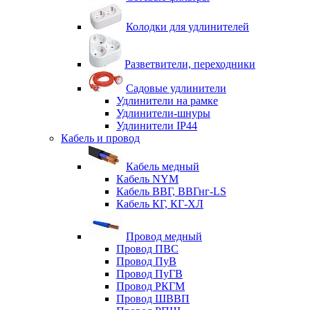
Колодки для удлинителей
Разветвители, переходники
Садовые удлинители
Удлинители на рамке
Удлинители-шнуры
Удлинители IP44
Кабель и провод
Кабель медный
Кабель NYM
Кабель ВВГ, ВВГнг-LS
Кабель КГ, КГ-ХЛ
Провод медный
Провод ПВС
Провод ПуВ
Провод ПуГВ
Провод РКГМ
Провод ШВВП