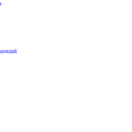
ы
 изделий