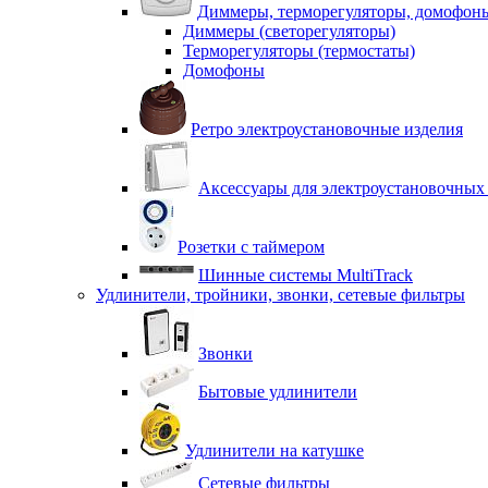
Диммеры, терморегуляторы, домофон
Диммеры (светорегуляторы)
Терморегуляторы (термостаты)
Домофоны
Ретро электроустановочные изделия
Аксессуары для электроустановочных
Розетки с таймером
Шинные системы MultiTrack
Удлинители, тройники, звонки, сетевые фильтры
Звонки
Бытовые удлинители
Удлинители на катушке
Сетевые фильтры