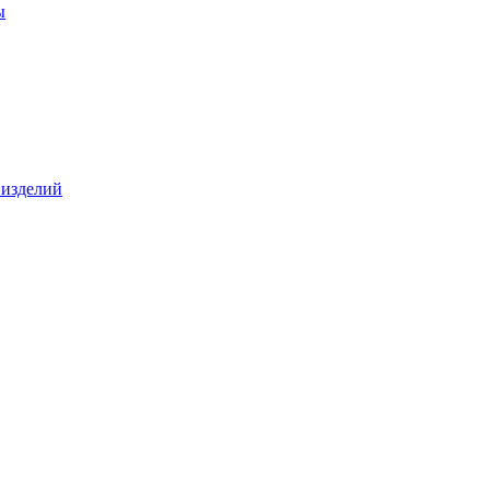
ы
 изделий