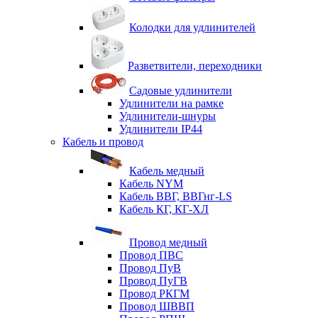
Колодки для удлинителей
Разветвители, переходники
Садовые удлинители
Удлинители на рамке
Удлинители-шнуры
Удлинители IP44
Кабель и провод
Кабель медный
Кабель NYM
Кабель ВВГ, ВВГнг-LS
Кабель КГ, КГ-ХЛ
Провод медный
Провод ПВС
Провод ПуВ
Провод ПуГВ
Провод РКГМ
Провод ШВВП