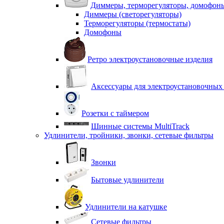
Диммеры, терморегуляторы, домофон
Диммеры (светорегуляторы)
Терморегуляторы (термостаты)
Домофоны
Ретро электроустановочные изделия
Аксессуары для электроустановочных
Розетки с таймером
Шинные системы MultiTrack
Удлинители, тройники, звонки, сетевые фильтры
Звонки
Бытовые удлинители
Удлинители на катушке
Сетевые фильтры