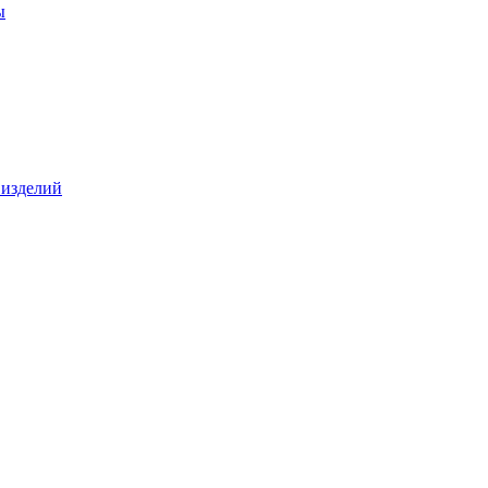
ы
 изделий