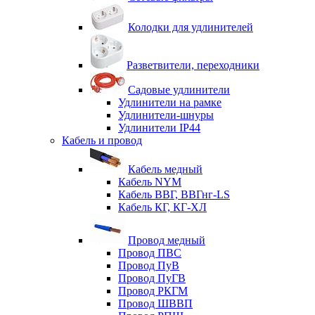
Колодки для удлинителей
Разветвители, переходники
Садовые удлинители
Удлинители на рамке
Удлинители-шнуры
Удлинители IP44
Кабель и провод
Кабель медный
Кабель NYM
Кабель ВВГ, ВВГнг-LS
Кабель КГ, КГ-ХЛ
Провод медный
Провод ПВС
Провод ПуВ
Провод ПуГВ
Провод РКГМ
Провод ШВВП