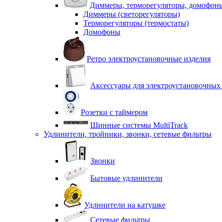
Диммеры, терморегуляторы, домофон
Диммеры (светорегуляторы)
Терморегуляторы (термостаты)
Домофоны
Ретро электроустановочные изделия
Аксессуары для электроустановочных
Розетки с таймером
Шинные системы MultiTrack
Удлинители, тройники, звонки, сетевые фильтры
Звонки
Бытовые удлинители
Удлинители на катушке
Сетевые фильтры