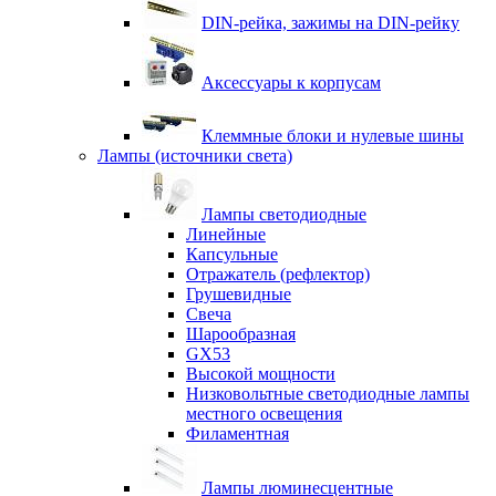
DIN-рейка, зажимы на DIN-рейку
Аксессуары к корпусам
Клеммные блоки и нулевые шины
Лампы (источники света)
Лампы светодиодные
Линейные
Капсульные
Отражатель (рефлектор)
Грушевидные
Свеча
Шарообразная
GX53
Высокой мощности
Низковольтные светодиодные лампы
местного освещения
Филаментная
Лампы люминесцентные