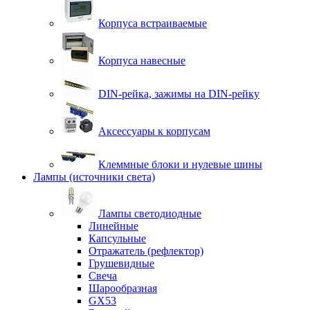
Корпуса встраиваемые
Корпуса навесные
DIN-рейка, зажимы на DIN-рейку
Аксессуары к корпусам
Клеммные блоки и нулевые шины
Лампы (источники света)
Лампы светодиодные
Линейные
Капсульные
Отражатель (рефлектор)
Грушевидные
Свеча
Шарообразная
GX53